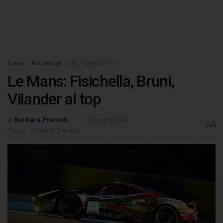
Home
Motorsport
Altri Campionati
Le Mans: Fisichella, Bruni,
Vilander al top
di
Barbara Premoli
15 Giugno 2014
A
A
Tempo di lettura: 2 minuti