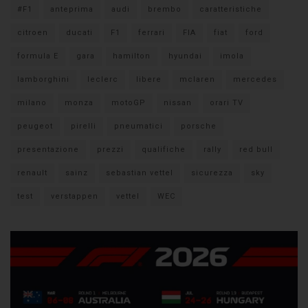
#F1
anteprima
audi
brembo
caratteristiche
citroen
ducati
F1
ferrari
FIA
fiat
ford
formula E
gara
hamilton
hyundai
imola
lamborghini
leclerc
libere
mclaren
mercedes
milano
monza
motoGP
nissan
orari TV
peugeot
pirelli
pneumatici
porsche
presentazione
prezzi
qualifiche
rally
red bull
renault
sainz
sebastian vettel
sicurezza
sky
test
verstappen
vettel
WEC