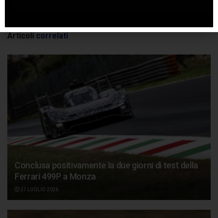
SPONSORIZZATO DA ADSENSE
Articoli
correlati
Conclusa positivamente la due giorni di test della
Ferrari 499P a Monza
31 LUGLIO 2026