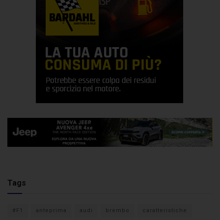
Tags
#F1
anteprima
audi
brembo
caratteristiche