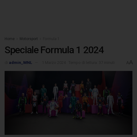
Home
Motorsport
Formula 1
Speciale Formula 1 2024
A
di
admin_MNL
1 Marzo 2024
Tempo di lettura: 37 minuti
A