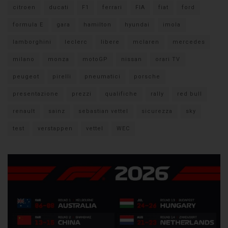
citroen
ducati
F1
ferrari
FIA
fiat
ford
formula E
gara
hamilton
hyundai
imola
lamborghini
leclerc
libere
mclaren
mercedes
milano
monza
motoGP
nissan
orari TV
peugeot
pirelli
pneumatici
porsche
presentazione
prezzi
qualifiche
rally
red bull
renault
sainz
sebastian vettel
sicurezza
sky
test
verstappen
vettel
WEC