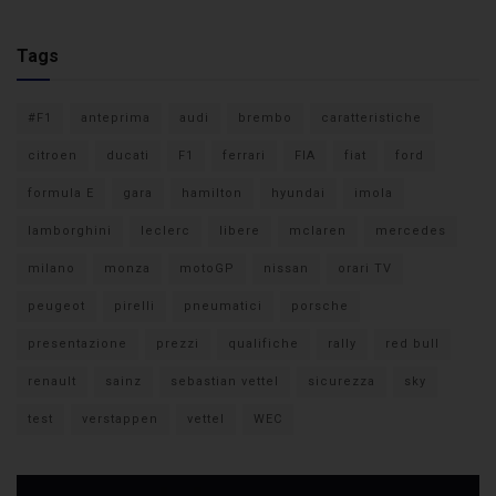
Tags
#F1
anteprima
audi
brembo
caratteristiche
citroen
ducati
F1
ferrari
FIA
fiat
ford
formula E
gara
hamilton
hyundai
imola
lamborghini
leclerc
libere
mclaren
mercedes
milano
monza
motoGP
nissan
orari TV
peugeot
pirelli
pneumatici
porsche
presentazione
prezzi
qualifiche
rally
red bull
renault
sainz
sebastian vettel
sicurezza
sky
test
verstappen
vettel
WEC