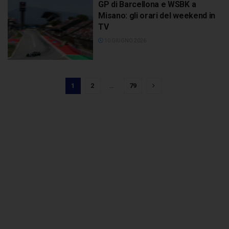
GP di Barcellona e WSBK a
Misano: gli orari del weekend in
TV
10 GIUGNO 2026
1
2
…
79