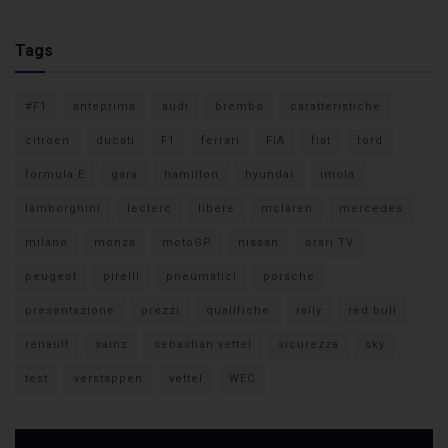
Tags
#F1
anteprima
audi
brembo
caratteristiche
citroen
ducati
F1
ferrari
FIA
fiat
ford
formula E
gara
hamilton
hyundai
imola
lamborghini
leclerc
libere
mclaren
mercedes
milano
monza
motoGP
nissan
orari TV
peugeot
pirelli
pneumatici
porsche
presentazione
prezzi
qualifiche
rally
red bull
renault
sainz
sebastian vettel
sicurezza
sky
test
verstappen
vettel
WEC