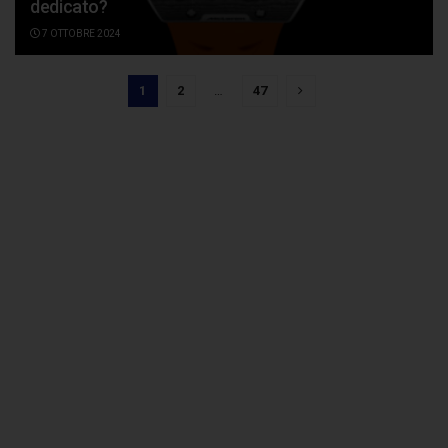
dedicato?
7 OTTOBRE 2024
1
2
…
47