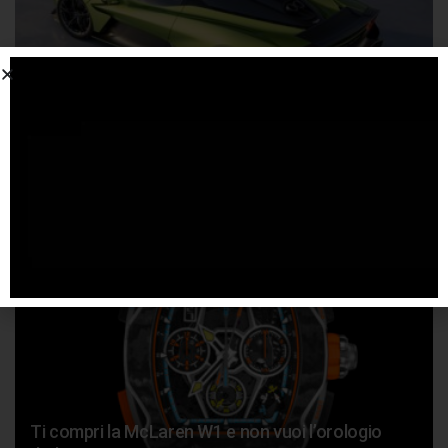
Aston Martin Valhalla, la supercar nata
dall’esperienza F1
11 DICEMBRE 2024
Ti compri la McLaren W1 e non vuoi l’orologio