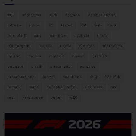
#F1
anteprima
audi
brembo
caratteristiche
citroen
ducati
F1
ferrari
FIA
fiat
ford
formula E
gara
hamilton
hyundai
imola
lamborghini
leclerc
libere
mclaren
mercedes
milano
monza
motoGP
nissan
orari TV
peugeot
pirelli
pneumatici
porsche
presentazione
prezzi
qualifiche
rally
red bull
renault
sainz
sebastian vettel
sicurezza
sky
test
verstappen
vettel
WEC