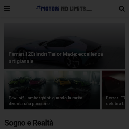
Ferrari 12Cilindri Tailor Made: eccellenza
artigianale
Few-off Lamborghini: quando la rarità
Ferrari F76:
diventa una passione
celebra Le
Sogno e Realtà