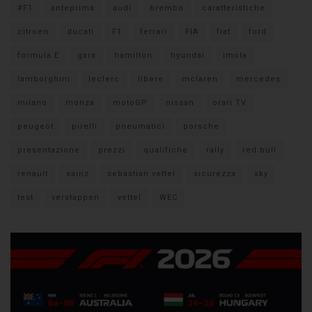
#F1
anteprima
audi
brembo
caratteristiche
citroen
ducati
F1
ferrari
FIA
fiat
ford
formula E
gara
hamilton
hyundai
imola
lamborghini
leclerc
libere
mclaren
mercedes
milano
monza
motoGP
nissan
orari TV
peugeot
pirelli
pneumatici
porsche
presentazione
prezzi
qualifiche
rally
red bull
renault
sainz
sebastian vettel
sicurezza
sky
test
verstappen
vettel
WEC