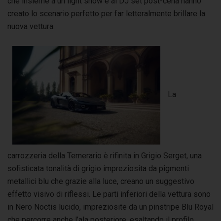
che insieme a un light show e al DJ set post-cena hanno
creato lo scenario perfetto per far letteralmente brillare la
nuova vettura.
La
carrozzeria della Temerario è rifinita in Grigio Serget, una
sofisticata tonalità di grigio impreziosita da pigmenti
metallici blu che grazie alla luce, creano un suggestivo
effetto visivo di riflessi. Le parti inferiori della vettura sono
in Nero Noctis lucido, impreziosite da un pinstripe Blu Royal
che percorre anche l’ala posteriore, esaltando il profilo