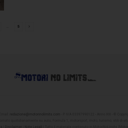
…
5
 Email:
redazione@motorinolimits.com
- P. IVA 03397990122 - Anno XIII - © Copyrigh
rnato quotidianamente su auto, Formula 1, motorsport, moto, turismo, stili di vita
ng
|
Disclaimer
|
Note Legali
| Tutto il materiale contenuto in MotoriNoLimits (Mot