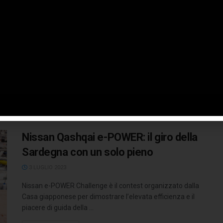
Sardegna 2024
9 FEBBRAIO 2024
Sparco conferma il suo ruolo di partner ufficiale del Rally
Italia Sardegna per l'edizione del 2024. La collaborazione
tra Sparco, ...
LEGGI TUTTO
Nissan Qashqai e-POWER: il giro della
Sardegna con un solo pieno
3 LUGLIO 2023
Nissan e-POWER Challenge è il contest organizzato dalla
Casa giapponese per dimostrare l’elevata efficienza e il
piacere di guida della ...