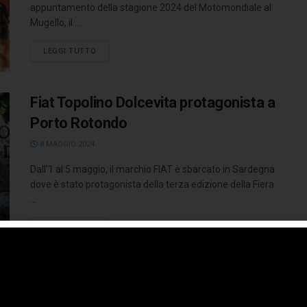
appuntamento della stagione 2024 del Motomondiale al
Mugello, il ...
LEGGI TUTTO
Fiat Topolino Dolcevita protagonista a
Porto Rotondo
8 MAGGIO 2024
Dall’1 al 5 maggio, il marchio FIAT è sbarcato in Sardegna
dove è stato protagonista della terza edizione della Fiera
...
LEGGI TUTTO
Sparco Official Partner del Rally Italia