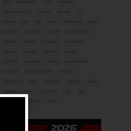
#F1
anteprima
audi
brembo
caratteristiche
citroen
ducati
F1
ferrari
FIA
fiat
ford
formula E
gara
hamilton
hyundai
imola
lamborghini
leclerc
libere
mclaren
mercedes
milano
monza
motoGP
nissan
orari TV
peugeot
pirelli
pneumatici
porsche
presentazione
prezzi
qualifiche
rally
red bull
renault
sainz
sebastian vettel
sicurezza
sky
test
verstappen
vettel
WEC