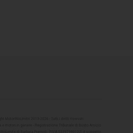
t MotoriNoLimits 2013-2026 - Tutti i diritti riservati
 e motori in genere - Registrazione Tribunale di Busto Arsizio
oriNoLimits di Barbara Premoli - P.IVA 03397990122) è soggetto