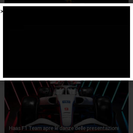
Presentata la Red Bull Racing RB18
9 FEBBRAIO 2022
Haas F1 Team apre le danze delle presentazioni