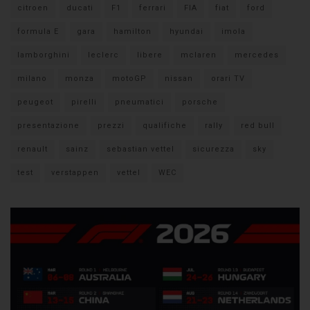
citroen
ducati
F1
ferrari
FIA
fiat
ford
formula E
gara
hamilton
hyundai
imola
lamborghini
leclerc
libere
mclaren
mercedes
milano
monza
motoGP
nissan
orari TV
peugeot
pirelli
pneumatici
porsche
presentazione
prezzi
qualifiche
rally
red bull
renault
sainz
sebastian vettel
sicurezza
sky
test
verstappen
vettel
WEC