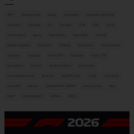
#F1
anteprima
audi
brembo
caratteristiche
citroen
ducati
F1
ferrari
FIA
fiat
ford
formula E
gara
hamilton
hyundai
imola
lamborghini
leclerc
libere
mclaren
mercedes
milano
monza
motoGP
nissan
orari TV
peugeot
pirelli
pneumatici
porsche
presentazione
prezzi
qualifiche
rally
red bull
renault
sainz
sebastian vettel
sicurezza
sky
test
verstappen
vettel
WEC