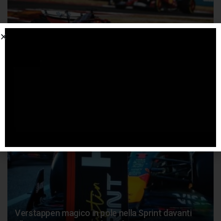
Leclerc e Hamilton senza parole, per una Ferrari
inguidabile
18 OTTOBRE 2025
Verstappen magico in pole nella Sprint davanti