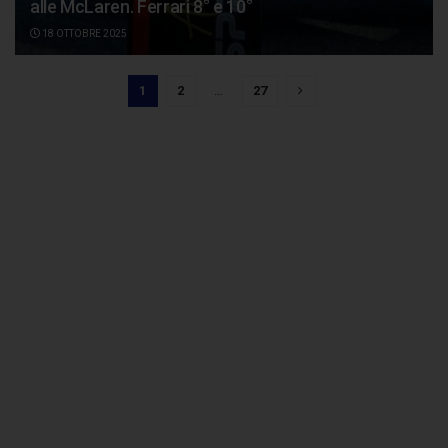
alle McLaren. Ferrari 8° e 10°
18 OTTOBRE 2025
1
2
…
27