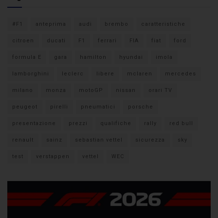
#F1
anteprima
audi
brembo
caratteristiche
citroen
ducati
F1
ferrari
FIA
fiat
ford
formula E
gara
hamilton
hyundai
imola
lamborghini
leclerc
libere
mclaren
mercedes
milano
monza
motoGP
nissan
orari TV
peugeot
pirelli
pneumatici
porsche
presentazione
prezzi
qualifiche
rally
red bull
renault
sainz
sebastian vettel
sicurezza
sky
test
verstappen
vettel
WEC