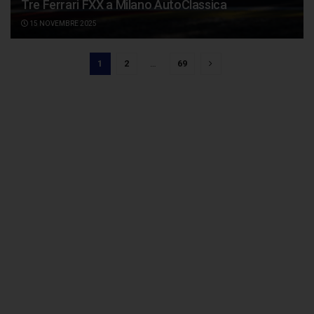
Tre Ferrari FXX a Milano AutoClassica
15 NOVEMBRE 2025
1
2
…
69