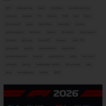
#F1
anteprima
audi
brembo
caratteristiche
citroen
ducati
F1
ferrari
FIA
fiat
ford
formula E
gara
hamilton
hyundai
imola
lamborghini
leclerc
libere
mclaren
mercedes
milano
monza
motoGP
nissan
orari TV
peugeot
pirelli
pneumatici
porsche
presentazione
prezzi
qualifiche
rally
red bull
renault
sainz
sebastian vettel
sicurezza
sky
test
verstappen
vettel
WEC