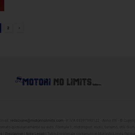
2
 Email:
redazione@motorinolimits.com
- P. IVA 03397990122 - Anno XIII - © Copyrigh
rnato quotidianamente su auto, Formula 1, motorsport, moto, turismo, stili di vita
ng
|
Disclaimer
|
Note Legali
| Tutto il materiale contenuto in MotoriNoLimits (Mot