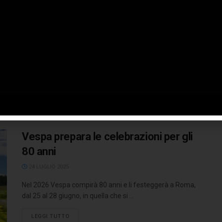
24 APRILE 2026
Il 23 aprile 1946 segnava la nascita di un sogno su due
ruote trasformandolo in un simbolo di libertà, stile ...
LEGGI TUTTO
Vespa prepara le celebrazioni per gli
80 anni
24 LUGLIO 2025
Nel 2026 Vespa compirà 80 anni e li festeggerà a Roma,
dal 25 al 28 giugno, in quella che si ...
LEGGI TUTTO