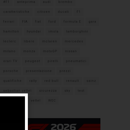
#F1
anteprima
audi
brembo
caratteristiche
citroen
ducati
F1
ferrari
FIA
fiat
ford
formula E
gara
hamilton
hyundai
imola
lamborghini
leclerc
libere
mclaren
mercedes
milano
monza
motoGP
nissan
orari TV
peugeot
pirelli
pneumatici
porsche
presentazione
prezzi
qualifiche
rally
red bull
renault
sainz
sebastian vettel
sicurezza
sky
test
verstappen
vettel
WEC