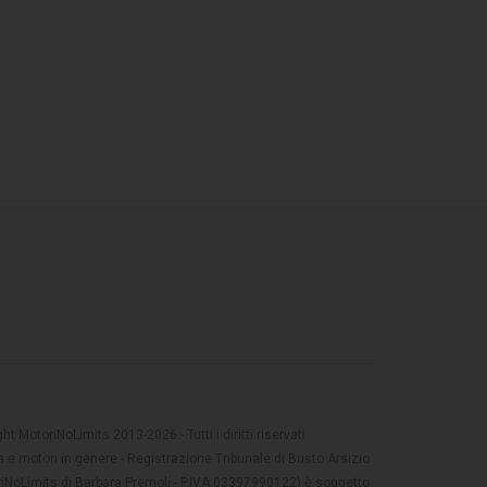
t MotoriNoLimits 2013-2026 - Tutti i diritti riservati
 e motori in genere - Registrazione Tribunale di Busto Arsizio
oriNoLimits di Barbara Premoli - P.IVA 03397990122) è soggetto