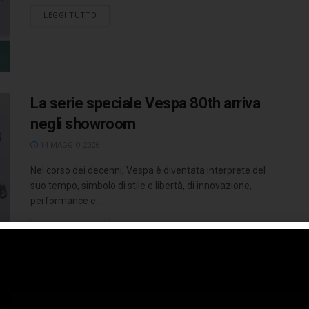
LEGGI TUTTO
La serie speciale Vespa 80th arriva
negli showroom
14 MAGGIO 2026
Nel corso dei decenni, Vespa è diventata interprete del
suo tempo, simbolo di stile e libertà, di innovazione,
performance e ...
LEGGI TUTTO
Vespa celebra i suoi primi 80 anni