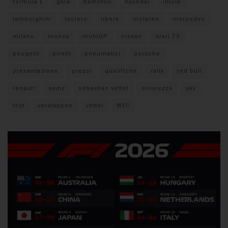
formula E
gara
hamilton
hyundai
imola
lamborghini
leclerc
libere
mclaren
mercedes
milano
monza
motoGP
nissan
orari TV
peugeot
pirelli
pneumatici
porsche
presentazione
prezzi
qualifiche
rally
red bull
renault
sainz
sebastian vettel
sicurezza
sky
test
verstappen
vettel
WEC