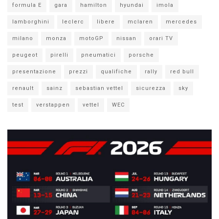
formula E
gara
hamilton
hyundai
imola
lamborghini
leclerc
libere
mclaren
mercedes
milano
monza
motoGP
nissan
orari TV
peugeot
pirelli
pneumatici
porsche
presentazione
prezzi
qualifiche
rally
red bull
renault
sainz
sebastian vettel
sicurezza
sky
test
verstappen
vettel
WEC