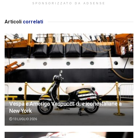
SPONSORIZZATO DA ADSENSE
Articoli
correlati
Vespa e Amerigo Vespucci: due icone italiane a
New York
13 LUGLIO 2026