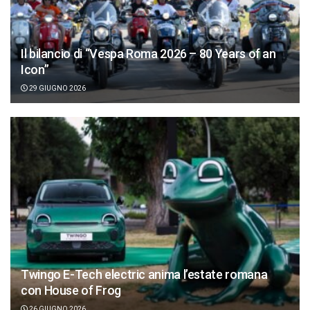
Il bilancio di “Vespa Roma 2026 – 80 Years of an
Icon”
29 GIUGNO 2026
Twingo E-Tech electric anima l’estate romana
con House of Frog
26 GIUGNO 2026