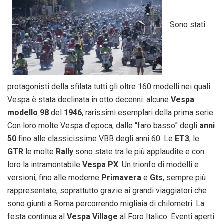
Sono stati
protagonisti della sfilata tutti gli oltre 160 modelli nei quali
Vespa è stata declinata in otto decenni: alcune
Vespa
modello 98
del
1946
, rarissimi esemplari della prima serie.
Con loro molte Vespa d’epoca, dalle “faro basso” degli
anni
50
fino alle classicissime VBB degli anni 60. Le
ET3
, le
GTR
le molte
Rally
sono state tra le più applaudite e con
loro la intramontabile
Vespa PX
. Un trionfo di modelli e
versioni, fino alle moderne
Primavera
e
Gts
, sempre più
rappresentate, soprattutto grazie ai grandi viaggiatori che
sono giunti a Roma percorrendo migliaia di chilometri. La
festa continua al
Vespa Village
al Foro Italico. Eventi aperti