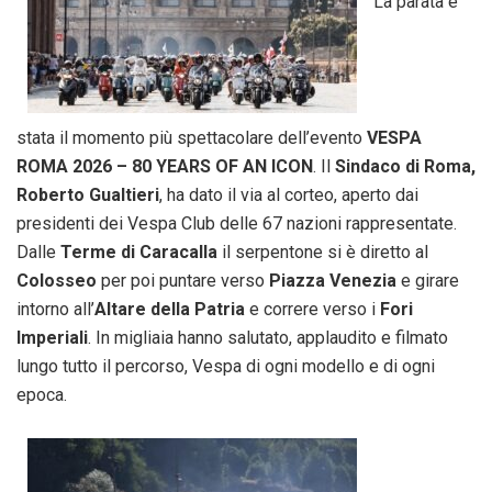
La parata è
stata il momento più spettacolare dell’evento
VESPA
ROMA 2026 – 80 YEARS OF AN ICON
. Il
Sindaco di Roma,
Roberto Gualtieri
, ha dato il via al corteo, aperto dai
presidenti dei Vespa Club delle 67 nazioni rappresentate.
Dalle
Terme di Caracalla
il serpentone si è diretto al
Colosseo
per poi puntare verso
Piazza Venezia
e girare
intorno all’
Altare
della Patria
e correre verso i
Fori
Imperiali
. In migliaia hanno salutato, applaudito e filmato
lungo tutto il percorso, Vespa di ogni modello e di ogni
epoca.