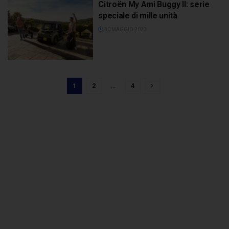
Citroën My Ami Buggy II: serie
speciale di mille unità
30 MAGGIO 2023
1
2
…
4