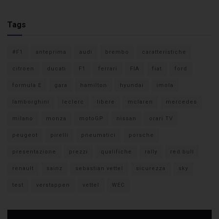
Tags
#F1
anteprima
audi
brembo
caratteristiche
citroen
ducati
F1
ferrari
FIA
fiat
ford
formula E
gara
hamilton
hyundai
imola
lamborghini
leclerc
libere
mclaren
mercedes
milano
monza
motoGP
nissan
orari TV
peugeot
pirelli
pneumatici
porsche
presentazione
prezzi
qualifiche
rally
red bull
renault
sainz
sebastian vettel
sicurezza
sky
test
verstappen
vettel
WEC