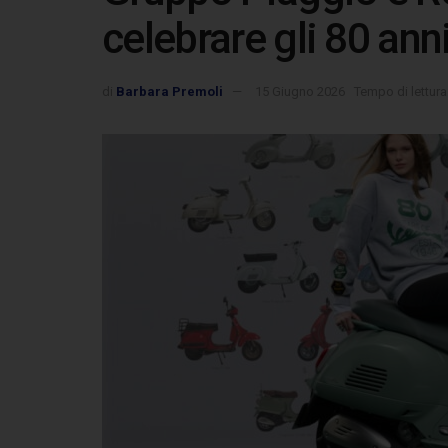
celebrare gli 80 ann
di
Barbara Premoli
15 Giugno 2026
Tempo di lettura