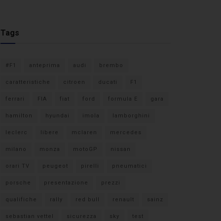
Tags
#F1
anteprima
audi
brembo
caratteristiche
citroen
ducati
F1
ferrari
FIA
fiat
ford
formula E
gara
hamilton
hyundai
imola
lamborghini
leclerc
libere
mclaren
mercedes
milano
monza
motoGP
nissan
orari TV
peugeot
pirelli
pneumatici
porsche
presentazione
prezzi
qualifiche
rally
red bull
renault
sainz
sebastian vettel
sicurezza
sky
test