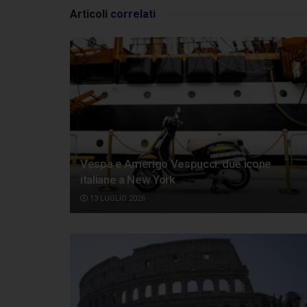
Articoli
correlati
Vespa e Amerigo Vespucci: due icone
italiane a New York
13 LUGLIO 2026