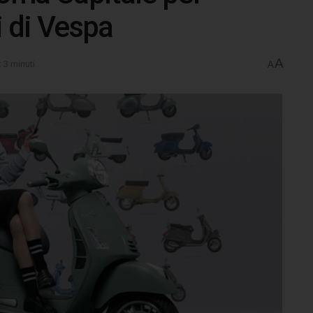
i di Vespa
A
: 3 minuti
A