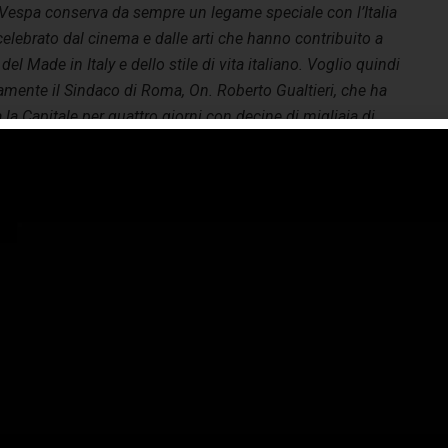
Vespa conserva da sempre un legame speciale con l’Italia
 celebrato dal cinema e dalle arti che hanno contribuito a
del Made in Italy e dello stile di vita italiano.
Voglio quindi
tamente il Sindaco di Roma, On. Roberto Gualtieri, che ha
a Capitale per quattro giorni con decine di migliaia di
 cuore di VESPA ROMA 2026 – 80 YEARS OF AN ICON,
anno il Foro Italico e lo Stadio dei Marmi che, per
ccasione, saranno trasformati nel Vespa Village. Qui
pa accoglierà tutti gli amanti del marchio, per raccontare
sua storia e il suo futuro, con la parata dei modelli storici e
quelli più preziosi, accanto alla gamma attuale, oltre alle
lezioni lifestyle e le mille opportunità di merchandising
lo store dedicato. Ma soprattutto con decine di migliaia di
rie di appassionati provenienti da tutto il mondo. Col
rnate aperte a tutti – perché Vespa è patrimonio di tutti