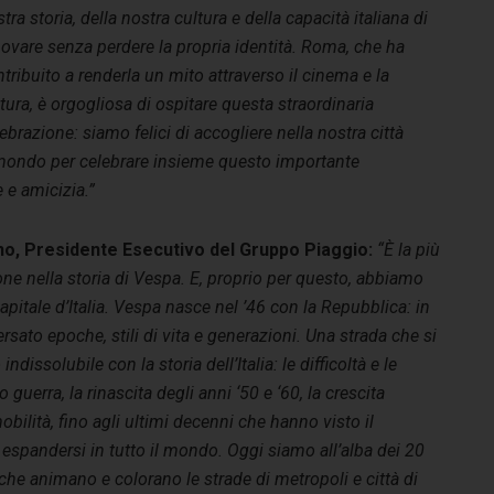
tra storia, della nostra cultura e della capacità italiana di
ovare senza perdere la propria identità. Roma, che ha
tribuito a renderla un mito attraverso il cinema e la
tura, è orgogliosa di ospitare questa straordinaria
ebrazione: siamo felici di accogliere nella nostra città
l mondo per celebrare insieme questo importante
 e amicizia.”
o, Presidente Esecutivo del Gruppo Piaggio:
“È la più
ne nella storia di Vespa. E, proprio per questo, abbiamo
pitale d’Italia.
Vespa
nasce nel ’46 con la Repubblica: in
rsato epoche, stili di vita e generazioni. Una strada che si
ndissolubile con la storia dell’Italia: le difficoltà e le
guerra, la rinascita degli anni ‘50 e ‘60, la crescita
bilità, fino agli ultimi decenni che hanno visto il
spandersi in tutto il mondo
. Oggi
siamo all’alba dei 20
 che animano e colorano le strade di metropoli e città di