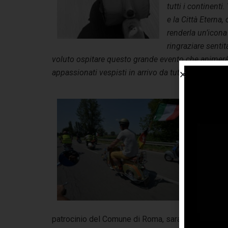
tutti i continenti.
e la Città Eterna,
renderla un’icona 
ringraziare senti
voluto ospitare questo grande evento che animerà l
appassionati vespisti in arrivo da tutto il mondo.”
Il
sar
l’o
Ves
la 
di 
col
nel
sto
patrocinio del Comune di Roma, saranno quattro gio