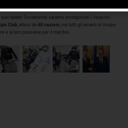
 di eventi, contenuti, sorprese e attività. Il Palco Centrale
o a ciclo continuo. L’animazione, la musica e il
 suoi talent. Ovviamente saranno protagonisti i Vespisti,
spa Club
, attesi da
60 nazioni
, ma tutti gli amanti di Vespa
ore e la loro passione per il marchio.