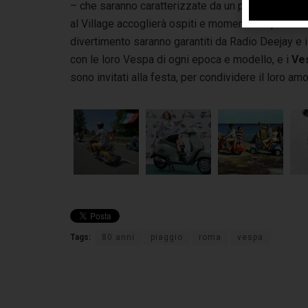
– che saranno caratterizzate da un palinsesto ricco
al Village accoglierà ospiti e momenti di spettacol
divertimento saranno garantiti da Radio Deejay e i
con le loro Vespa di ogni epoca e modello, e i
Ve
sono invitati alla festa, per condividere il loro am
Tags:
80 anni
piaggio
roma
vespa