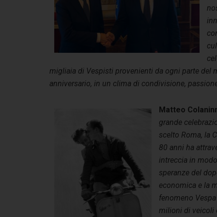
nos
inn
con
cul
cel
migliaia di Vespisti provenienti da ogni parte de
anniversario, in un clima di condivisione, passione
Matteo Colaninn
grande celebrazio
scelto Roma, la Ca
80 anni ha attrave
intreccia in modo i
speranze del dopo 
economica e la mo
fenomeno Vespa e
milioni di veicoli