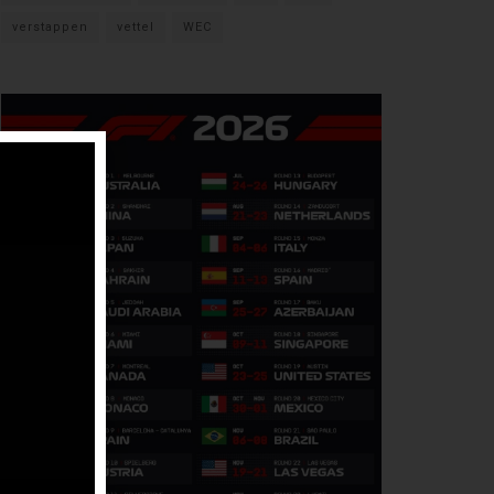
verstappen
vettel
WEC