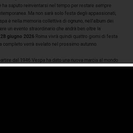
e ha saputo reinventarsi nel tempo per restare sempre
ntemporanea. Ma non sarà solo festa degli appassionati,
pa è nella memoria collettiva di ognuno, nell’album dei
re un evento straordinario che andrà ben oltre la
l 28 giugno 2026
Roma vivrà quindi quattro giorni di festa
ma completo verrà svelato nel prossimo autunno.
partire dal 1946 Vespa ha dato una nuova marcia al mondo
tero diffondendosi ovunque e unendo in un’unica passione
ere generazioni di ragazze e ragazzi di culture lontane e
erse. Ha guidato fenomeni di costume, musicali, giovanili,
accompagnato paesi e continenti nella loro crescita, li ha
ti correre nelle fasi di benessere economico. È oggi un
chio globale, portatrice dei valori di tecnologia, stile ed
eganza.