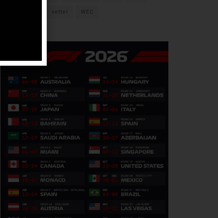
verstappen
vettel
WEC