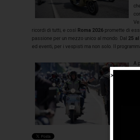
ch
co
Ves
ricordi di tutti, e così
Roma 2026
promette di esse
passione per un mezzo unico al mondo. Dal
25 a
ed eventi, per i vespisti ma non solo. Il program
A 
in
int
div
ha 
fat
mar
el