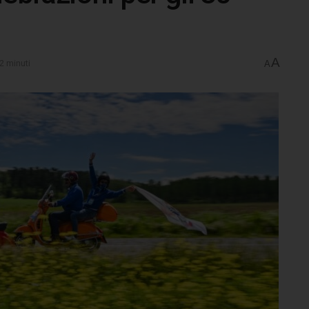
A
2 minuti
A