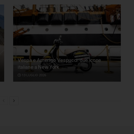
Vespa e Amerigo Vespucci: due icone
italiane a New York
13 LUGLIO 2026