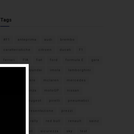
Tags
#F1
anteprima
audi
brembo
caratteristiche
citroen
ducati
F1
ferrari
FIA
fiat
ford
formula E
gara
hamilton
hyundai
imola
lamborghini
leclerc
libere
mclaren
mercedes
milano
monza
motoGP
nissan
orari TV
peugeot
pirelli
pneumatici
porsche
presentazione
prezzi
qualifiche
rally
red bull
renault
sainz
sebastian vettel
sicurezza
sky
test