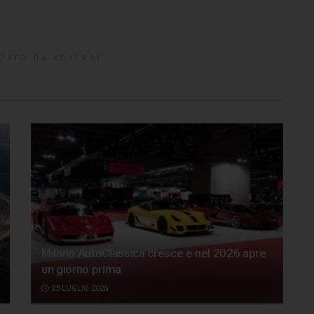
ZATO DA ADSENSE
Milano AutoClassica cresce e nel 2026 apre
un giorno prima
23 LUGLIO 2026