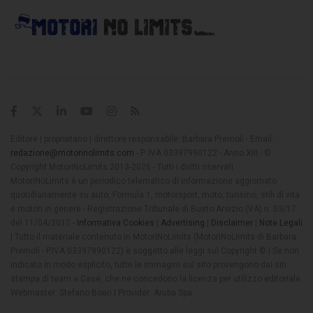
Editore | proprietario | direttore responsabile: Barbara Premoli - Email:
redazione@motorinolimits.com
- P. IVA 03397990122 - Anno XIII - ©
Copyright MotoriNoLimits 2013-2026 - Tutti i diritti riservati
MotoriNoLimits è un periodico telematico di informazione aggiornato
quotidianamente su auto, Formula 1, motorsport, moto, turismo, stili di vita
e motori in genere - Registrazione Tribunale di Busto Arsizio (VA) n. 03/17
del 11/04/2017 -
Informativa Cookies
|
Advertising
|
Disclaimer
|
Note Legali
| Tutto il materiale contenuto in MotoriNoLimits (MotoriNoLimits di Barbara
Premoli - P.IVA 03397990122) è soggetto alle leggi sul Copyright © | Se non
indicato in modo esplicito, tutte le immagini sul sito provengono dai siti
stampa di team e Case, che ne concedono la licenza per utilizzo editoriale
Webmaster: Stefano Boeri | Provider: Aruba Spa