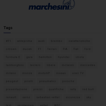
Tags
#F1
anteprima
audi
brembo
caratteristiche
citroen
ducati
F1
ferrari
FIA
fiat
ford
formula E
gara
hamilton
hyundai
imola
lamborghini
leclerc
libere
mclaren
mercedes
milano
monza
motoGP
nissan
orari TV
peugeot
pirelli
pneumatici
porsche
presentazione
prezzi
qualifiche
rally
red bull
renault
sainz
sebastian vettel
sicurezza
sky
test
verstappen
vettel
WEC