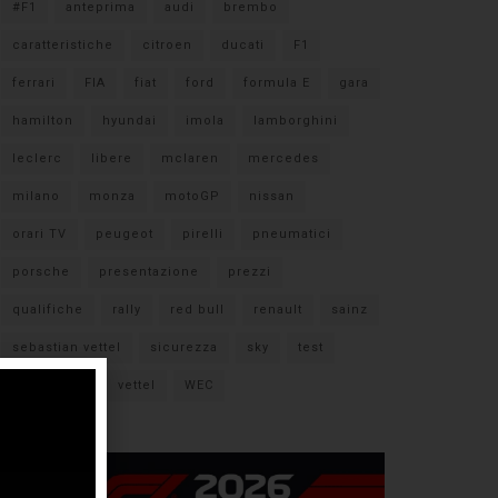
#F1
anteprima
audi
brembo
caratteristiche
citroen
ducati
F1
ferrari
FIA
fiat
ford
formula E
gara
hamilton
hyundai
imola
lamborghini
leclerc
libere
mclaren
mercedes
milano
monza
motoGP
nissan
orari TV
peugeot
pirelli
pneumatici
porsche
presentazione
prezzi
qualifiche
rally
red bull
renault
sainz
sebastian vettel
sicurezza
sky
test
verstappen
vettel
WEC