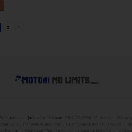
2
 Email:
redazione@motorinolimits.com
- P. IVA 03397990122 - Anno XIII - © Copyrigh
rnato quotidianamente su auto, Formula 1, motorsport, moto, turismo, stili di vita
ng
|
Disclaimer
|
Note Legali
| Tutto il materiale contenuto in MotoriNoLimits (Mot