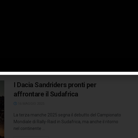
della Dakar 2026
2 GENNAIO 2026
Ci siamo! I Dacia Sandriders si preparano a vivere, per la
seconda volta, l'avventura per eccellenza del motorsport
prendendo il ...
LEGGI TUTTO
I Dacia Sandriders pronti per
affrontare il Sudafrica
16 MAGGIO 2025
La terza manche 2025 segna il debutto del Campionato
Mondiale di Rally-Raid in Sudafrica, ma anche il ritorno
nel continente ...