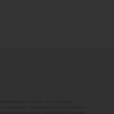
t MotoriNoLimits 2013-2026 - Tutti i diritti riservati
 e motori in genere - Registrazione Tribunale di Busto Arsizio
oriNoLimits di Barbara Premoli - P.IVA 03397990122) è soggetto