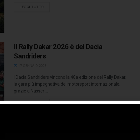
LEGGI TUTTO
Il Rally Dakar 2026 è dei Dacia
Sandriders
17 GENNAIO 2026
I Dacia Sandriders vincono la 48a edizione del Rally Dakar,
la gara più impegnativa del motorsport internazionale,
grazie a Nasser ...
LEGGI TUTTO
I Dacia Sandriders pronti per la sfida