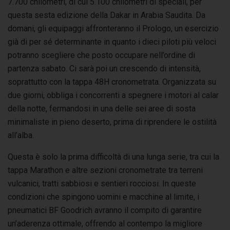
7.700 chilometri, di cui 5.100 chilometri di speciali, per
questa sesta edizione della Dakar in Arabia Saudita. Da
domani, gli equipaggi affronteranno il Prologo, un esercizio
già di per sé determinante in quanto i dieci piloti più veloci
potranno scegliere che posto occupare nell’ordine di
partenza sabato. Ci sarà poi un crescendo di intensità,
soprattutto con la tappa 48H cronometrata. Organizzata su
due giorni, obbliga i concorrenti a spegnere i motori al calar
della notte, fermandosi in una delle sei aree di sosta
minimaliste in pieno deserto, prima di riprendere le ostilità
all’alba.
Questa è solo la prima difficoltà di una lunga serie, tra cui la
tappa Marathon e altre sezioni cronometrate tra terreni
vulcanici, tratti sabbiosi e sentieri rocciosi. In queste
condizioni che spingono uomini e macchine al limite, i
pneumatici BF Goodrich avranno il compito di garantire
un’aderenza ottimale, offrendo al contempo la migliore