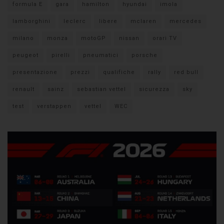
formula E
gara
hamilton
hyundai
imola
lamborghini
leclerc
libere
mclaren
mercedes
milano
monza
motoGP
nissan
orari TV
peugeot
pirelli
pneumatici
porsche
presentazione
prezzi
qualifiche
rally
red bull
renault
sainz
sebastian vettel
sicurezza
sky
test
verstappen
vettel
WEC