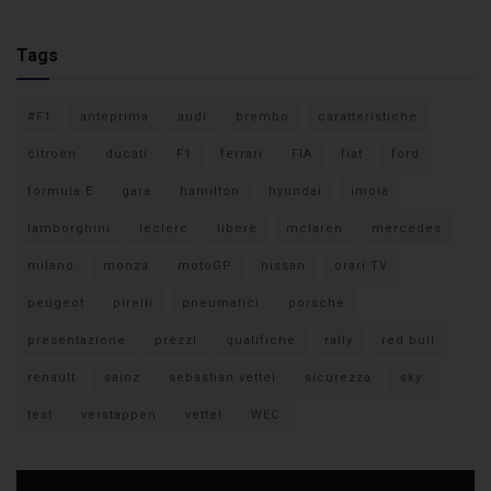
Tags
#F1
anteprima
audi
brembo
caratteristiche
citroen
ducati
F1
ferrari
FIA
fiat
ford
formula E
gara
hamilton
hyundai
imola
lamborghini
leclerc
libere
mclaren
mercedes
milano
monza
motoGP
nissan
orari TV
peugeot
pirelli
pneumatici
porsche
presentazione
prezzi
qualifiche
rally
red bull
renault
sainz
sebastian vettel
sicurezza
sky
test
verstappen
vettel
WEC