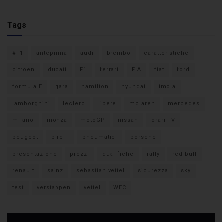
Tags
#F1
anteprima
audi
brembo
caratteristiche
citroen
ducati
F1
ferrari
FIA
fiat
ford
formula E
gara
hamilton
hyundai
imola
lamborghini
leclerc
libere
mclaren
mercedes
milano
monza
motoGP
nissan
orari TV
peugeot
pirelli
pneumatici
porsche
presentazione
prezzi
qualifiche
rally
red bull
renault
sainz
sebastian vettel
sicurezza
sky
test
verstappen
vettel
WEC