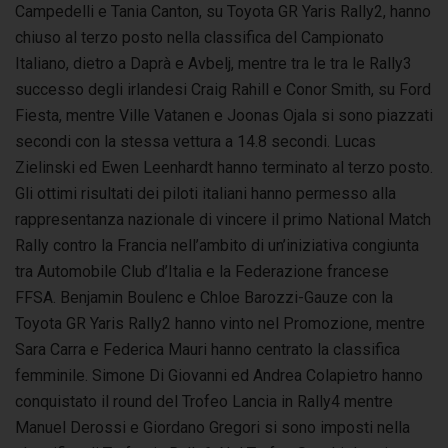
Campedelli e Tania Canton, su Toyota GR Yaris Rally2, hanno
chiuso al terzo posto nella classifica del Campionato
Italiano, dietro a Daprà e Avbelj, mentre tra le tra le Rally3
successo degli irlandesi Craig Rahill e Conor Smith, su Ford
Fiesta, mentre Ville Vatanen e Joonas Ojala si sono piazzati
secondi con la stessa vettura a 14.8 secondi. Lucas
Zielinski ed Ewen Leenhardt hanno terminato al terzo posto.
Gli ottimi risultati dei piloti italiani hanno permesso alla
rappresentanza nazionale di vincere il primo National Match
Rally contro la Francia nell’ambito di un’iniziativa congiunta
tra Automobile Club d’Italia e la Federazione francese
FFSA. Benjamin Boulenc e Chloe Barozzi-Gauze con la
Toyota GR Yaris Rally2 hanno vinto nel Promozione, mentre
Sara Carra e Federica Mauri hanno centrato la classifica
femminile. Simone Di Giovanni ed Andrea Colapietro hanno
conquistato il round del Trofeo Lancia in Rally4 mentre
Manuel Derossi e Giordano Gregori si sono imposti nella