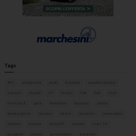
Tags
#F1
anteprima
audi
brembo
caratteristiche
citroen
ducati
F1
ferrari
FIA
fiat
ford
formula E
gara
hamilton
hyundai
imola
lamborghini
leclerc
libere
mclaren
mercedes
milano
monza
motoGP
nissan
orari TV
peugeot
pirelli
pneumatici
porsche