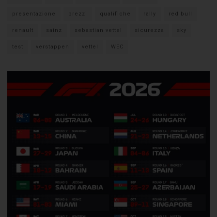
presentazione
prezzi
qualifiche
rally
red bull
renault
sainz
sebastian vettel
sicurezza
sky
test
verstappen
vettel
WEC