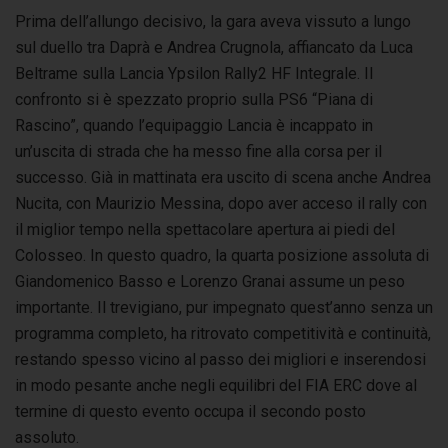
Prima dell’allungo decisivo, la gara aveva vissuto a lungo
sul duello tra Daprà e Andrea Crugnola, affiancato da Luca
Beltrame sulla Lancia Ypsilon Rally2 HF Integrale. Il
confronto si è spezzato proprio sulla PS6 “Piana di
Rascino”, quando l’equipaggio Lancia è incappato in
un’uscita di strada che ha messo fine alla corsa per il
successo. Già in mattinata era uscito di scena anche Andrea
Nucita, con Maurizio Messina, dopo aver acceso il rally con
il miglior tempo nella spettacolare apertura ai piedi del
Colosseo. In questo quadro, la quarta posizione assoluta di
Giandomenico Basso e Lorenzo Granai assume un peso
importante. Il trevigiano, pur impegnato quest’anno senza un
programma completo, ha ritrovato competitività e continuità,
restando spesso vicino al passo dei migliori e inserendosi
in modo pesante anche negli equilibri del FIA ERC dove al
termine di questo evento occupa il secondo posto
assoluto.