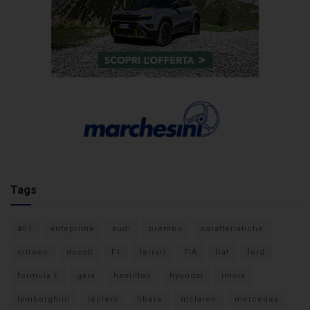
Tags
#F1
anteprima
audi
brembo
caratteristiche
citroen
ducati
F1
ferrari
FIA
fiat
ford
formula E
gara
hamilton
hyundai
imola
lamborghini
leclerc
libere
mclaren
mercedes