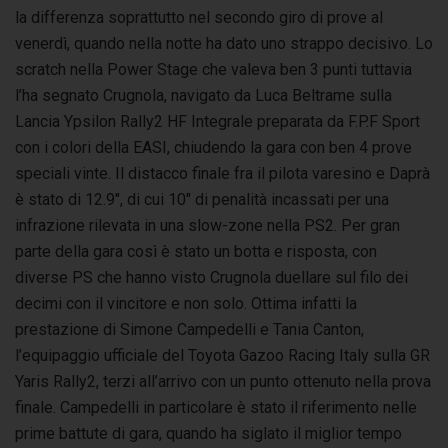
la differenza soprattutto nel secondo giro di prove al
venerdì, quando nella notte ha dato uno strappo decisivo. Lo
scratch nella Power Stage che valeva ben 3 punti tuttavia
l’ha segnato Crugnola, navigato da Luca Beltrame sulla
Lancia Ypsilon Rally2 HF Integrale preparata da F.P.F Sport
con i colori della EASI, chiudendo la gara con ben 4 prove
speciali vinte. Il distacco finale fra il pilota varesino e Daprà
è stato di 12.9″, di cui 10″ di penalità incassati per una
infrazione rilevata in una slow-zone nella PS2. Per gran
parte della gara così è stato un botta e risposta, con
diverse PS che hanno visto Crugnola duellare sul filo dei
decimi con il vincitore e non solo. Ottima infatti la
prestazione di Simone Campedelli e Tania Canton,
l’equipaggio ufficiale del Toyota Gazoo Racing Italy sulla GR
Yaris Rally2, terzi all’arrivo con un punto ottenuto nella prova
finale. Campedelli in particolare è stato il riferimento nelle
prime battute di gara, quando ha siglato il miglior tempo