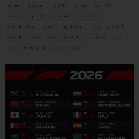
milano
monza
motoGP
nissan
orari TV
peugeot
pirelli
pneumatici
porsche
presentazione
prezzi
qualifiche
rally
red bull
renault
sainz
sebastian vettel
sicurezza
sky
test
verstappen
vettel
WEC