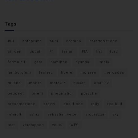
Tags
#F1
anteprima
audi
brembo
caratteristiche
citroen
ducati
F1
ferrari
FIA
fiat
ford
formula E
gara
hamilton
hyundai
imola
lamborghini
leclerc
libere
mclaren
mercedes
milano
monza
motoGP
nissan
orari TV
peugeot
pirelli
pneumatici
porsche
presentazione
prezzi
qualifiche
rally
red bull
renault
sainz
sebastian vettel
sicurezza
sky
test
verstappen
vettel
WEC