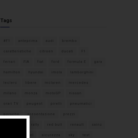
Tags
#F1
anteprima
audi
brembo
caratteristiche
citroen
ducati
F1
ferrari
FIA
fiat
ford
formula E
gara
hamilton
hyundai
imola
lamborghini
leclerc
libere
mclaren
mercedes
milano
monza
motoGP
nissan
orari TV
peugeot
pirelli
pneumatici
porsche
presentazione
prezzi
qualifiche
rally
red bull
renault
sainz
sebastian vettel
sicurezza
sky
test