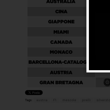
Tags:
austria
F1
mescole
pirelli
silverst