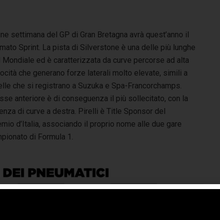
fine settimana del GP di Gran Bretagna avrà quest’anno il
mato Sprint. La pista di Silverstone è una delle più lunghe
 Mondiale ed è caratterizzata da curve percorse ad alta
ocità che generano forze laterali molto elevate, simili a
elle che si registrano a Suzuka e Spa-Francorchamps.
sse anteriore è di conseguenza il più sollecitato, con la
nza di curve a destra. Pirelli è Title Sponsor del
mio d’Italia, associando il proprio nome alle due gare
mpionato di Formula 1.