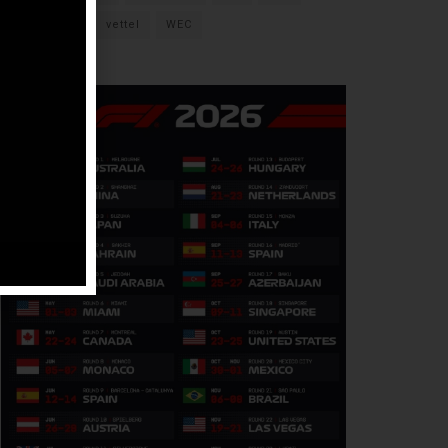
verstappen
vettel
WEC