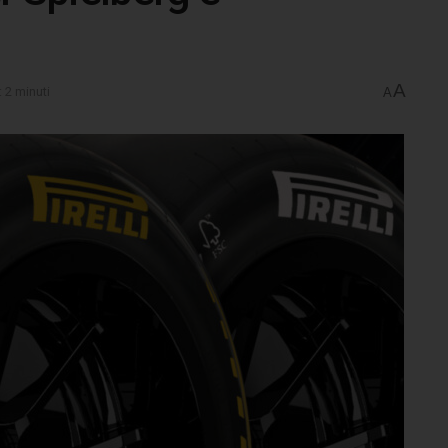
A
: 2 minuti
A