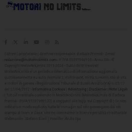
Editore | proprietario | direttore responsabile: Barbara Premoli - Email:
redazione@motorinolimits.com
- P. IVA 03397990122 - Anno XIII - ©
Copyright MotoriNoLimits 2013-2026 - Tutti i diritti riservati
MotoriNoLimits è un periodico telematico di informazione aggiornato
quotidianamente su auto, Formula 1, motorsport, moto, turismo, stili di vita
e motori in genere - Registrazione Tribunale di Busto Arsizio (VA) n. 03/17
del 11/04/2017 -
Informativa Cookies
|
Advertising
|
Disclaimer
|
Note Legali
| Tutto il materiale contenuto in MotoriNoLimits (MotoriNoLimits di Barbara
Premoli - P.IVA 03397990122) è soggetto alle leggi sul Copyright © | Se non
indicato in modo esplicito, tutte le immagini sul sito provengono dai siti
stampa di team e Case, che ne concedono la licenza per utilizzo editoriale
Webmaster: Stefano Boeri | Provider: Aruba Spa