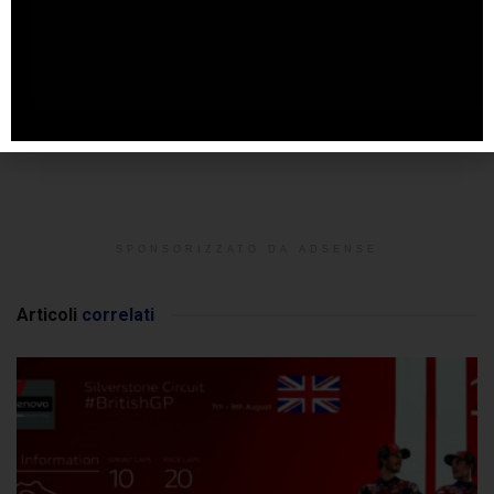
SPONSORIZZATO DA ADSENSE
Articoli
correlati