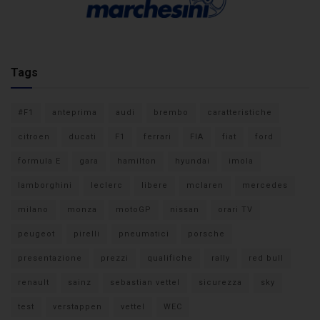
Tags
#F1
anteprima
audi
brembo
caratteristiche
citroen
ducati
F1
ferrari
FIA
fiat
ford
formula E
gara
hamilton
hyundai
imola
lamborghini
leclerc
libere
mclaren
mercedes
milano
monza
motoGP
nissan
orari TV
peugeot
pirelli
pneumatici
porsche
presentazione
prezzi
qualifiche
rally
red bull
renault
sainz
sebastian vettel
sicurezza
sky
test
verstappen
vettel
WEC