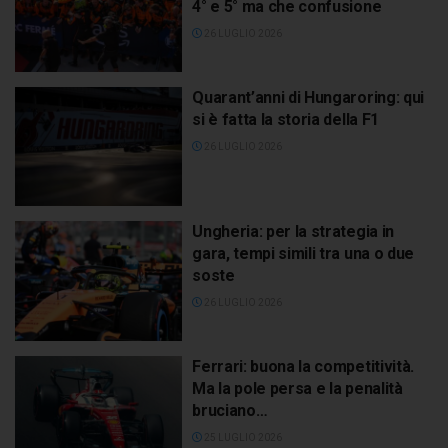
4° e 5° ma che confusione
26 LUGLIO 2026
Quarant’anni di Hungaroring: qui
si è fatta la storia della F1
26 LUGLIO 2026
Ungheria: per la strategia in
gara, tempi simili tra una o due
soste
26 LUGLIO 2026
Ferrari: buona la competitività.
Ma la pole persa e la penalità
bruciano…
25 LUGLIO 2026