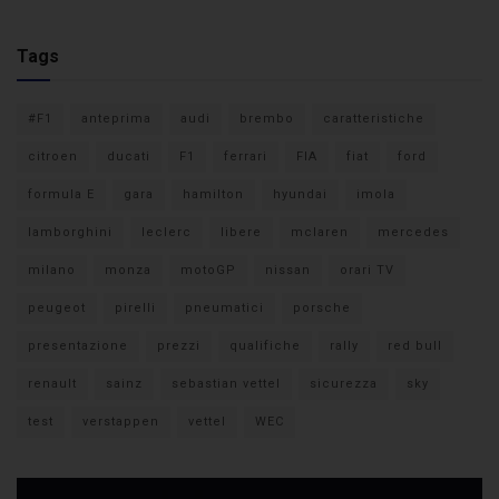
Tags
#F1
anteprima
audi
brembo
caratteristiche
citroen
ducati
F1
ferrari
FIA
fiat
ford
formula E
gara
hamilton
hyundai
imola
lamborghini
leclerc
libere
mclaren
mercedes
milano
monza
motoGP
nissan
orari TV
peugeot
pirelli
pneumatici
porsche
presentazione
prezzi
qualifiche
rally
red bull
renault
sainz
sebastian vettel
sicurezza
sky
test
verstappen
vettel
WEC