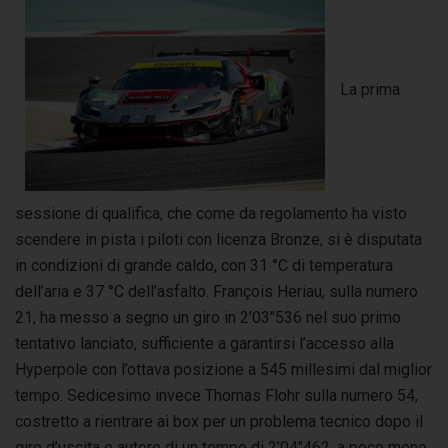
La prima
sessione di qualifica, che come da regolamento ha visto
scendere in pista i piloti con licenza Bronze, si è disputata
in condizioni di grande caldo, con 31 °C di temperatura
dell’aria e 37 °C dell’asfalto. François Heriau, sulla numero
21, ha messo a segno un giro in 2’03″536 nel suo primo
tentativo lanciato, sufficiente a garantirsi l’accesso alla
Hyperpole con l’ottava posizione a 545 millesimi dal miglior
tempo. Sedicesimo invece Thomas Flohr sulla numero 54,
costretto a rientrare ai box per un problema tecnico dopo il
giro d’uscita e autore di un tempo di 2’04″462, a poco meno