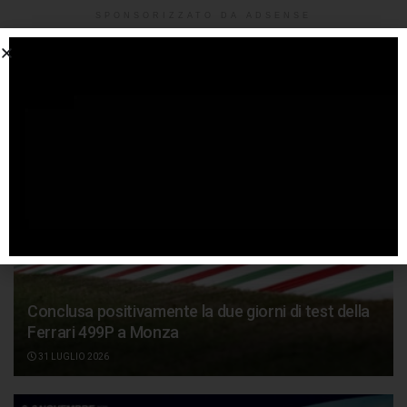
SPONSORIZZATO DA ADSENSE
Articoli
correlati
Conclusa positivamente la due giorni di test della
Ferrari 499P a Monza
31 LUGLIO 2026