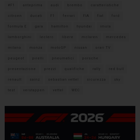
#F1
anteprima
audi
brembo
caratteristiche
citroen
ducati
F1
ferrari
FIA
fiat
ford
formula E
gara
hamilton
hyundai
imola
lamborghini
leclerc
libere
mclaren
mercedes
milano
monza
motoGP
nissan
orari TV
peugeot
pirelli
pneumatici
porsche
presentazione
prezzi
qualifiche
rally
red bull
renault
sainz
sebastian vettel
sicurezza
sky
test
verstappen
vettel
WEC