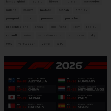
lamborghini
leclerc
libere
mclaren
mercedes
milano
monza
motoGP
nissan
orari TV
peugeot
pirelli
pneumatici
porsche
presentazione
prezzi
qualifiche
rally
red bull
renault
sainz
sebastian vettel
sicurezza
sky
test
verstappen
vettel
WEC