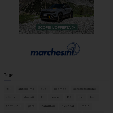
Tags
#F1
anteprima
audi
brembo
caratteristiche
citroen
ducati
F1
ferrari
FIA
fiat
ford
formula E
gara
hamilton
hyundai
imola