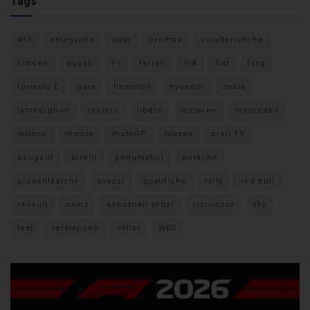
Tags
#F1
anteprima
audi
brembo
caratteristiche
citroen
ducati
F1
ferrari
FIA
fiat
ford
formula E
gara
hamilton
hyundai
imola
lamborghini
leclerc
libere
mclaren
mercedes
milano
monza
motoGP
nissan
orari TV
peugeot
pirelli
pneumatici
porsche
presentazione
prezzi
qualifiche
rally
red bull
renault
sainz
sebastian vettel
sicurezza
sky
test
verstappen
vettel
WEC