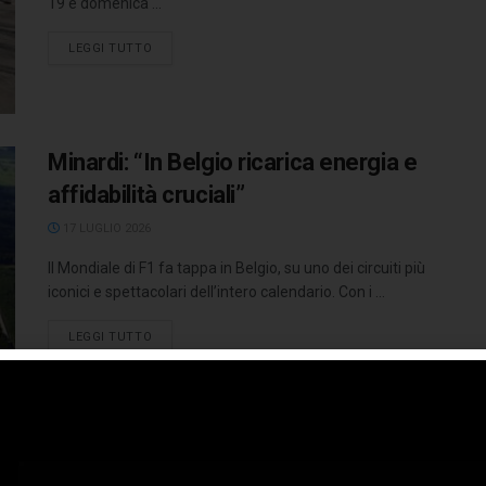
19 e domenica ...
LEGGI TUTTO
Minardi: “In Belgio ricarica energia e
affidabilità cruciali”
17 LUGLIO 2026
Il Mondiale di F1 fa tappa in Belgio, su uno dei circuiti più
iconici e spettacolari dell’intero calendario. Con i ...
LEGGI TUTTO
Minardi post-Silverstone: “Leclerc-