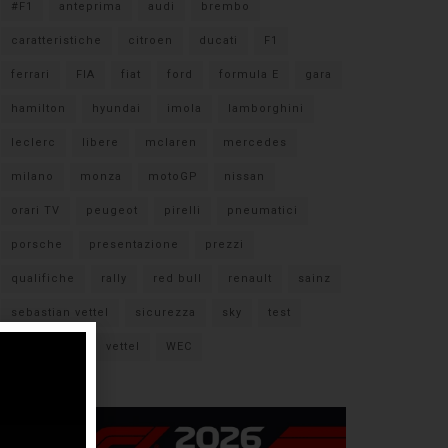
#F1
anteprima
audi
brembo
caratteristiche
citroen
ducati
F1
ferrari
FIA
fiat
ford
formula E
gara
hamilton
hyundai
imola
lamborghini
leclerc
libere
mclaren
mercedes
milano
monza
motoGP
nissan
orari TV
peugeot
pirelli
pneumatici
porsche
presentazione
prezzi
qualifiche
rally
red bull
renault
sainz
sebastian vettel
sicurezza
sky
test
verstappen
vettel
WEC