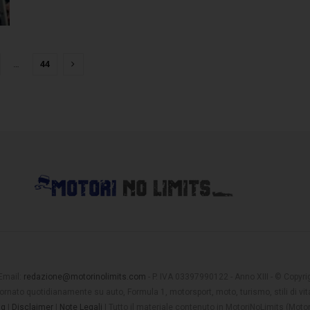
…
44
 Email:
redazione@motorinolimits.com
- P. IVA 03397990122 - Anno XIII - © Copyrigh
rnato quotidianamente su auto, Formula 1, motorsport, moto, turismo, stili di vita
ng
|
Disclaimer
|
Note Legali
| Tutto il materiale contenuto in MotoriNoLimits (Mot