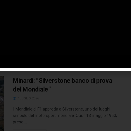
Antonelli protagonisti. L’affidabilità
deciderà il Mondiale”
6 LUGLIO 2026
Il GP di Silverstone ha confermato ancora una volta
quanto questo Mondiale sia estremamente equilibrato e
quanto saranno i dettagli ...
LEGGI TUTTO
Minardi: “Silverstone banco di prova
del Mondiale”
7 LUGLIO 2026
Il Mondiale di F1 approda a Silverstone, uno dei luoghi
simbolo del motorsport mondiale. Qui, il 13 maggio 1950,
prese ...