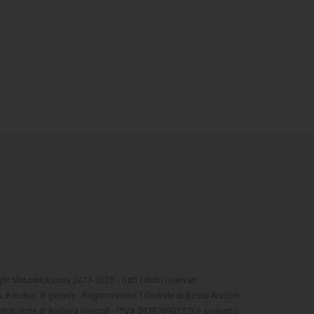
t MotoriNoLimits 2013-2026 - Tutti i diritti riservati
 e motori in genere - Registrazione Tribunale di Busto Arsizio
oriNoLimits di Barbara Premoli - P.IVA 03397990122) è soggetto