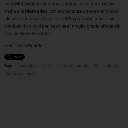
se la
McLaren
si conferma la vettura da battere. Occhio
anche alla
Mercedes
: con temperature attese non troppo
elevate, intorno ai 24-25 °C, la W16 potrebbe trovarsi in
condizioni ottimali per “respirare” meglio grazie all’aria più
fresca. Buon GP a tutti!
Gian Carlo Minardi
Tags:
azerbaijan
baku
barbara premoli
F1
minardi
MotoriNoLimits