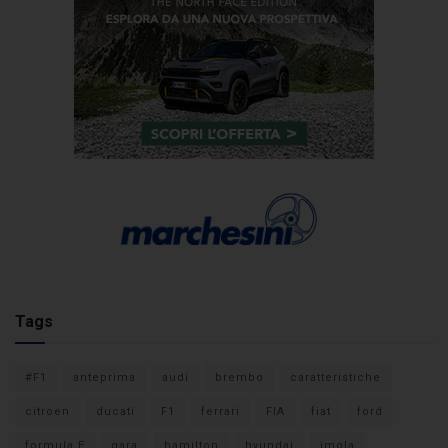
Tags
#F1
anteprima
audi
brembo
caratteristiche
citroen
ducati
F1
ferrari
FIA
fiat
ford
formula E
gara
hamilton
hyundai
imola