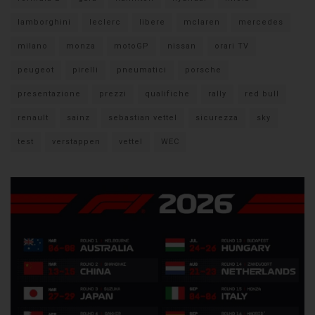
lamborghini
leclerc
libere
mclaren
mercedes
milano
monza
motoGP
nissan
orari TV
peugeot
pirelli
pneumatici
porsche
presentazione
prezzi
qualifiche
rally
red bull
renault
sainz
sebastian vettel
sicurezza
sky
test
verstappen
vettel
WEC