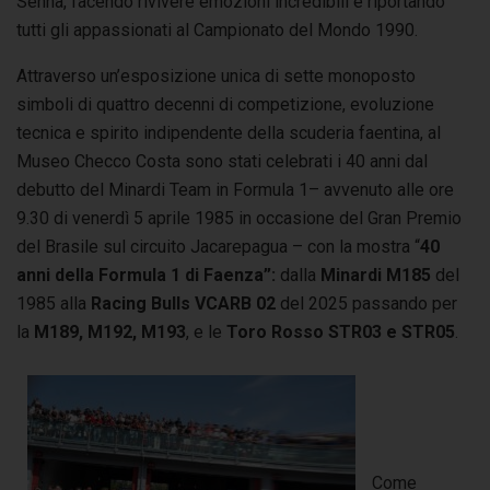
Senna, facendo rivivere emozioni incredibili e riportando
tutti gli appassionati al Campionato del Mondo 1990.
Attraverso un’esposizione unica di sette monoposto
simboli di quattro decenni di competizione, evoluzione
tecnica e spirito indipendente della scuderia faentina, al
Museo Checco Costa sono stati celebrati i 40 anni dal
debutto del Minardi Team in Formula 1– avvenuto alle ore
9.30 di venerdì 5 aprile 1985 in occasione del Gran Premio
del Brasile sul circuito Jacarepagua – con la mostra “
40
anni della Formula 1 di Faenza”:
dalla
Minardi M185
del
1985 alla
Racing Bulls VCARB 02
del 2025 passando per
la
M189, M192, M193
, e le
Toro Rosso STR03 e STR05
.
Come