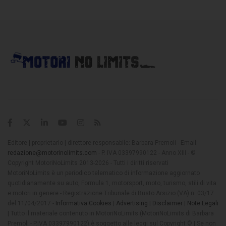
Editore | proprietario | direttore responsabile: Barbara Premoli - Email:
redazione@motorinolimits.com
- P. IVA 03397990122 - Anno XIII - ©
Copyright MotoriNoLimits 2013-2026 - Tutti i diritti riservati
MotoriNoLimits è un periodico telematico di informazione aggiornato
quotidianamente su auto, Formula 1, motorsport, moto, turismo, stili di vita
e motori in genere - Registrazione Tribunale di Busto Arsizio (VA) n. 03/17
del 11/04/2017 -
Informativa Cookies
|
Advertising
|
Disclaimer
|
Note Legali
| Tutto il materiale contenuto in MotoriNoLimits (MotoriNoLimits di Barbara
Premoli - P.IVA 03397990122) è soggetto alle leggi sul Copyright © | Se non