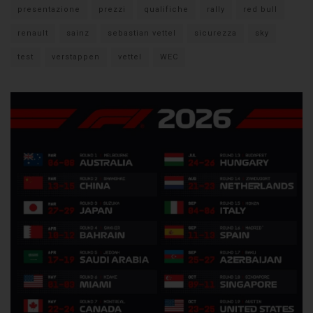
presentazione
prezzi
qualifiche
rally
red bull
renault
sainz
sebastian vettel
sicurezza
sky
test
verstappen
vettel
WEC