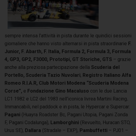
sempre intensa l’attività in pista durante le quindici sessioni
giornaliere che hanno visto alternarsi in pista straordinarie
F.
Junior, F. Abarth, F. Italia, Formula 2, Formula 3, Formula
4, GP3, GP2, F3000, Prototipi, GT Storiche, GTS
– grazie
anche alla preziosa partecipazione della
Scuderia del
Portello, Scuderia Tazio Nuvolari
,
Registro Italiano Alfa
Romeo R.I.A.R,
Club Motori Modena “Scuderia Modena
Corse”,
e
Fondazione Gino Macaluso
con le due Lancia
LC1 1982 e LC2 del 1983 nell’iconica livrea Martini Racing
.
Immancabili, nel paddock e in pista, le Hypercar e Supercar:
Pagani
(Huayra Roadster Bc, Pagani Utopia, Pagani Zonda
F, Pagani Codalunga),
Lamborghini
(Revuelto, Huracan STO,
Urus SE),
Dallara
(Stradale – EXP),
Pambuffetti
– PJ01 –