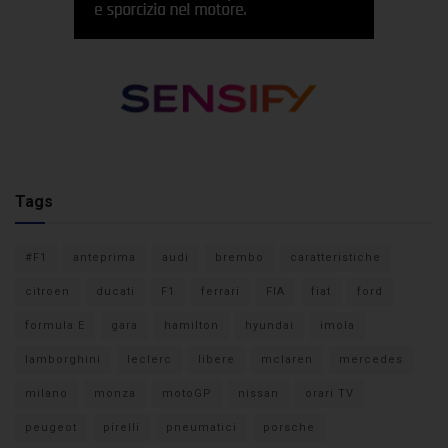
Tags
#F1
anteprima
audi
brembo
caratteristiche
citroen
ducati
F1
ferrari
FIA
fiat
ford
formula E
gara
hamilton
hyundai
imola
lamborghini
leclerc
libere
mclaren
mercedes
milano
monza
motoGP
nissan
orari TV
peugeot
pirelli
pneumatici
porsche