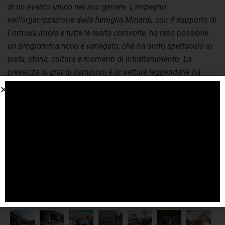
di un evento unico nel suo genere. L’impegno
nell’organizzazione della famiglia Minardi, con il supporto di
Formula Imola e tutte le realtà coinvolte, ha reso possibile
un programma ricco e variegato, che ha unito spettacolo in
pista, storia, cultura e momenti di intrattenimento. La
presenza di grandi campioni e di vetture leggendarie ha
dato ulteriore prestigio a una manifestazione che, anno
dopo anno, cresce e si consolida come appuntamento di
riferimento internazionale. È una grande soddisfazione
vedere Imola ancora una volta protagonista, confermando la
vocazione dell’impianto come luogo capace di valorizzare il
passato, celebrare il presente e guardare con fiducia al
futuro del motorsport
.”