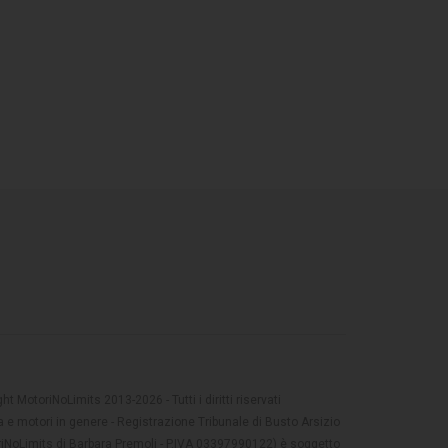
t MotoriNoLimits 2013-2026 - Tutti i diritti riservati
 e motori in genere - Registrazione Tribunale di Busto Arsizio
oriNoLimits di Barbara Premoli - P.IVA 03397990122) è soggetto