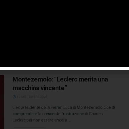
Torino
19 SETTEMBRE 2025
FIAT apre un nuovo capitolo della sua storia con la
presentazione ufficiale della 500 Hybrid Torino, una serie
speciale creata ...
LEGGI TUTTO
Montezemolo: “Leclerc merita una
macchina vincente”
19 SETTEMBRE 2025
L'ex presidente della Ferrari Luca di Montezemolo dice di
comprendere la crescente frustrazione di Charles
Leclerc per non essere ancora ...