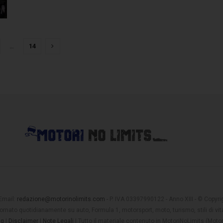
…
14
 Email:
redazione@motorinolimits.com
- P. IVA 03397990122 - Anno XIII - © Copyrigh
rnato quotidianamente su auto, Formula 1, motorsport, moto, turismo, stili di vita
ng
|
Disclaimer
|
Note Legali
| Tutto il materiale contenuto in MotoriNoLimits (Mot