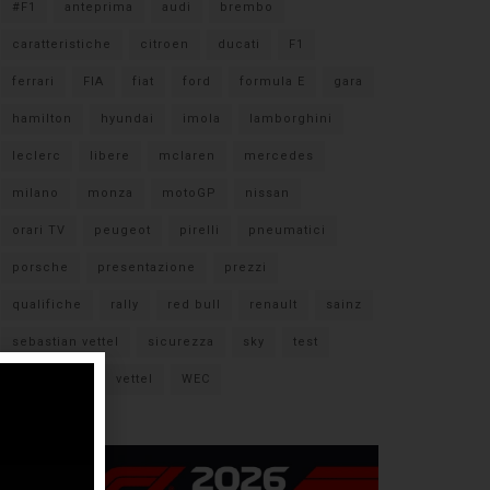
#F1
anteprima
audi
brembo
caratteristiche
citroen
ducati
F1
ferrari
FIA
fiat
ford
formula E
gara
hamilton
hyundai
imola
lamborghini
leclerc
libere
mclaren
mercedes
milano
monza
motoGP
nissan
orari TV
peugeot
pirelli
pneumatici
porsche
presentazione
prezzi
qualifiche
rally
red bull
renault
sainz
sebastian vettel
sicurezza
sky
test
verstappen
vettel
WEC