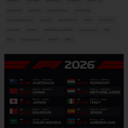
milano
monza
motoGP
nissan
orari TV
peugeot
pirelli
pneumatici
porsche
presentazione
prezzi
qualifiche
rally
red bull
renault
sainz
sebastian vettel
sicurezza
sky
test
verstappen
vettel
WEC