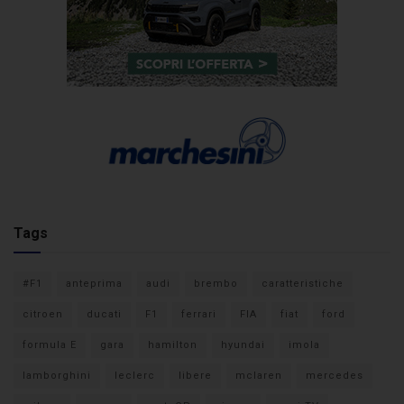
Tags
#F1
anteprima
audi
brembo
caratteristiche
citroen
ducati
F1
ferrari
FIA
fiat
ford
formula E
gara
hamilton
hyundai
imola
lamborghini
leclerc
libere
mclaren
mercedes