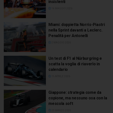
insistenti
14 MAGGIO 2026
Miami: doppietta Norris-Piastri
nella Sprint davanti a Leclerc.
Penalità per Antonelli
2 MAGGIO 2026
Un test di F1 al Nürburgring e
scatta la voglia di riaverlo in
calendario
15 APRILE 2026
Giappone: strategia come da
copione, ma nessuno osa con la
mescola soft
29 MARZO 2026