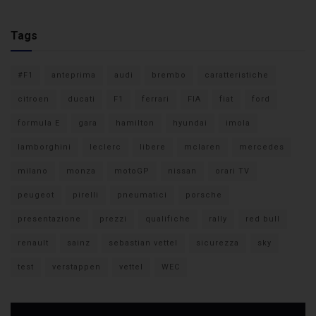
Tags
#F1
anteprima
audi
brembo
caratteristiche
citroen
ducati
F1
ferrari
FIA
fiat
ford
formula E
gara
hamilton
hyundai
imola
lamborghini
leclerc
libere
mclaren
mercedes
milano
monza
motoGP
nissan
orari TV
peugeot
pirelli
pneumatici
porsche
presentazione
prezzi
qualifiche
rally
red bull
renault
sainz
sebastian vettel
sicurezza
sky
test
verstappen
vettel
WEC