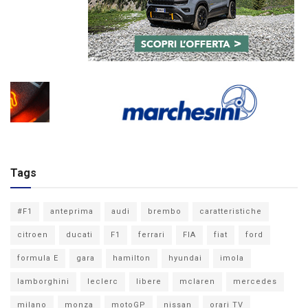
Tags
#F1
anteprima
audi
brembo
caratteristiche
citroen
ducati
F1
ferrari
FIA
fiat
ford
formula E
gara
hamilton
hyundai
imola
lamborghini
leclerc
libere
mclaren
mercedes
milano
monza
motoGP
nissan
orari TV