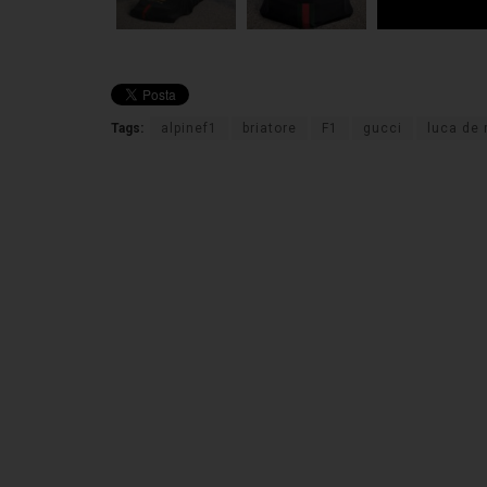
Tags:
alpinef1
briatore
F1
gucci
luca de