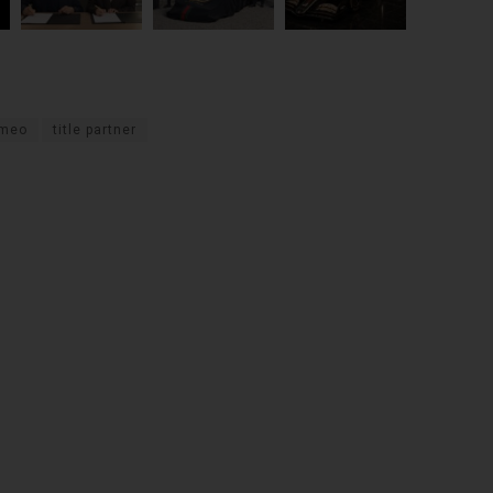
 meo
title partner