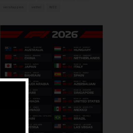
verstappen
vettel
WEC