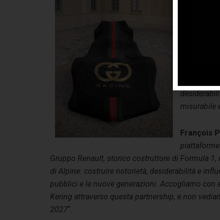
sport, affe
premium più
miliardi di 
espansione,
creatività,
una piattaf
orizzonti, 
desiderabil
misurabile 
François P
piattaforme 
Gruppo Renault, storico costruttore di Formula 1,
di Alpine: costruire notorietà, desiderabilità e i
pubblici e le nuove generazioni. Accogliamo con 
Kering attraverso questa partnership, e non vediam
2027
“.