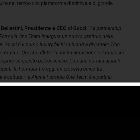
uire nel tempo una piattaforma distintiva e di grande
Bellettini, Presidente e CEO di Gucci:
“
La partnership
 Formula One Team inaugura un nuovo capitolo nella
a: Gucci è il primo luxury fashion brand a diventare Title
ormula 1. Questo riflette la nostra ambizione e il ruolo che
coprire su questo palcoscenico. Con una portata globale
denti, la Formula 1 è oggi un crocevia unico tra
 e cultura – e Alpine Formula One Team è il partner
dare vita a questa visione. Gucci Racing è molto più di una
lla pista: è un’espressione di ciò che siamo e di dove
tare il brand. E c’è ancora molto altro in arrivo. Siamo
pine e all’intero Gruppo Renault per condividere questa
con noi
“.
o, CEO di Kering:
“
La Formula 1 si è spinta ben oltre lo