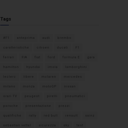
Tags
#F1
anteprima
audi
brembo
caratteristiche
citroen
ducati
F1
ferrari
FIA
fiat
ford
formula E
gara
hamilton
hyundai
imola
lamborghini
leclerc
libere
mclaren
mercedes
milano
monza
motoGP
nissan
orari TV
peugeot
pirelli
pneumatici
porsche
presentazione
prezzi
qualifiche
rally
red bull
renault
sainz
sebastian vettel
sicurezza
sky
test