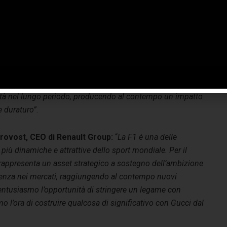
rmandosi come una delle piattaforme di contenuto
 potenti al mondo: ogni stagione raggiunge oltre 1,5
persone e continua ad attrarre un pubblico in forte
 più giovane e sempre più femminile. Come spazio di
 ricerca dell’eccellenza e conquista umana, la vediamo come
orma unica per un brand di lusso: capace di aprire nuovi
generare connessioni autentiche e costruire valore e
ità nel lungo periodo, producendo al contempo un impatto
e duraturo”
.
rovost, CEO di Renault Group:
“
La F1 è una delle
più dinamiche e attrattive dello sport mondiale. Per il
 rappresenta un asset strategico a sostegno dell’ambizione
nfluenza nei mercati, raggiungendo al contempo nuovi
entusiasmo l’opportunità di stringere un legame con
o l’ora di costruire qualcosa di significativo con Gucci dal