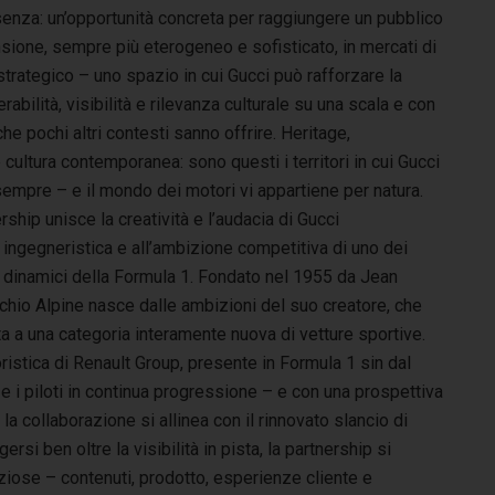
senza: un’opportunità concreta per raggiungere un pubblico
nsione, sempre più eterogeneo e sofisticato, in mercati di
trategico – uno spazio in cui Gucci può rafforzare la
rabilità, visibilità e rilevanza culturale su una scala e con
e pochi altri contesti sanno offrire. Heritage,
cultura contemporanea: sono questi i territori in cui Gucci
empre – e il mondo dei motori vi appartiene per natura.
ship unisce la creatività e l’audacia di Gucci
 ingegneristica e all’ambizione competitiva di uno dei
 dinamici della Formula 1. Fondato nel 1955 da Jean
rchio Alpine nasce dalle ambizioni del suo creatore, che
ta a una categoria interamente nuova di vetture sportive.
ristica di Renault Group, presente in Formula 1 sin dal
 i piloti in continua progressione – e con una prospettiva
la collaborazione si allinea con il rinnovato slancio di
rsi ben oltre la visibilità in pista, la partnership si
biziose – contenuti, prodotto, esperienze cliente e