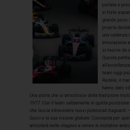
portata e pre
in forte espa
grande peso s
propria deside
una cadenza ch
innovazione e 
si muove da s
Questa partner
all’eccellenza
team oggi più
Rédélé, il ma
hanno dato vi
Una storia che si arricchisce della tradizione moto
1977. Con il team saldamente in quinta posizione e
che lascia intravedere nuovi potenziali traguardi – 
Gucci e la sua visione globale. Concepita per spinge
articolerà nelle stagioni a venire in iniziative am