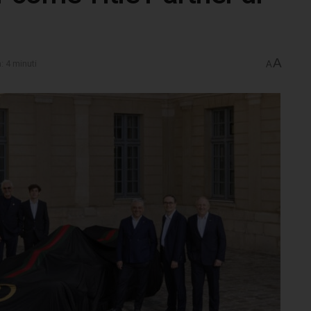
A
: 4 minuti
A