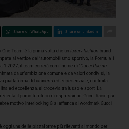
Share on WhatsApp
Share on Linkedin
a One Team: è la prima volta che un
luxury fashion
brand
pete al vertice dell’automobilismo sportivo, la Formula 1.
 1 2027, il team correrà con il nome di “
Gucci Racing
. Animata da un’ambizione comune e da valori condivisi, la
a piattaforma di business ed esperienziale, costruita
plina ed eccellenza, al crocevia tra lusso e sport. La
senta il primo territorio di espressione. Gucci Racing si
elebre motivo Interlocking G si affianca al wordmark Gucci
è oggi una delle piattaforme più rilevanti al mondo per