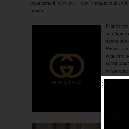
appuntamenti esclusivi – con l’ambizione di costr
impatto.
Francesca 
con Alpine
nostra stori
Partner in F
vogliamo ri
senza prece
performance
giusto per 
presenza su
vogliamo por
grati ad Al
ambizione 
Luca de Me