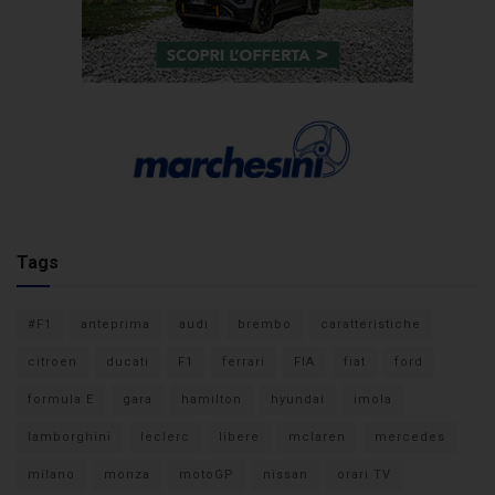
Tags
#F1
anteprima
audi
brembo
caratteristiche
citroen
ducati
F1
ferrari
FIA
fiat
ford
formula E
gara
hamilton
hyundai
imola
lamborghini
leclerc
libere
mclaren
mercedes
milano
monza
motoGP
nissan
orari TV