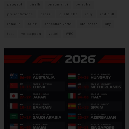
peugeot
pirelli
pneumatici
porsche
presentazione
prezzi
qualifiche
rally
red bull
renault
sainz
sebastian vettel
sicurezza
sky
test
verstappen
vettel
WEC