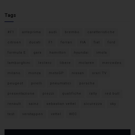
Tags
#F1
anteprima
audi
brembo
caratteristiche
citroen
ducati
F1
ferrari
FIA
fiat
ford
formula E
gara
hamilton
hyundai
imola
lamborghini
leclerc
libere
mclaren
mercedes
milano
monza
motoGP
nissan
orari TV
peugeot
pirelli
pneumatici
porsche
presentazione
prezzi
qualifiche
rally
red bull
renault
sainz
sebastian vettel
sicurezza
sky
test
verstappen
vettel
WEC