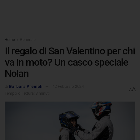
Home
Generale
Il regalo di San Valentino per chi
va in moto? Un casco speciale
Nolan
di
Barbara Premoli
12 Febbraio 2024
A
A
Tempo di lettura: 3 minuti