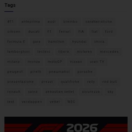
Tags
#F1
anteprima
audi
brembo
caratteristiche
citroen
ducati
F1
ferrari
FIA
fiat
ford
formula E
gara
hamilton
hyundai
imola
lamborghini
leclerc
libere
mclaren
mercedes
milano
monza
motoGP
nissan
orari TV
peugeot
pirelli
pneumatici
porsche
presentazione
prezzi
qualifiche
rally
red bull
renault
sainz
sebastian vettel
sicurezza
sky
test
verstappen
vettel
WEC