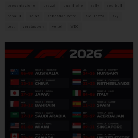
presentazione
prezzi
qualifiche
rally
red bull
renault
sainz
sebastian vettel
sicurezza
sky
test
verstappen
vettel
WEC