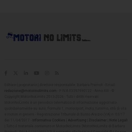
Editore | proprietario | direttore responsabile: Barbara Premoli - Email:
redazione@motorinolimits.com
- P. IVA 03397990122 - Anno XIII - ©
Copyright MotoriNoLimits 2013-2026 - Tutti i diritti riservati
MotoriNoLimits è un periodico telematico di informazione aggiornato
quotidianamente su auto, Formula 1, motorsport, moto, turismo, stili di vita
e motori in genere - Registrazione Tribunale di Busto Arsizio (VA) n. 03/17
del 11/04/2017 -
Informativa Cookies
|
Advertising
|
Disclaimer
|
Note Legali
| Tutto il materiale contenuto in MotoriNoLimits (MotoriNoLimits di Barbara
Premoli - P.IVA 03397990122) è soggetto alle leggi sul Copyright © | Se non