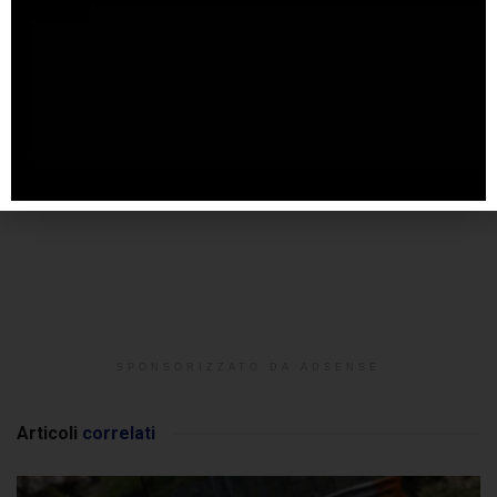
SPONSORIZZATO DA ADSENSE
Articoli
correlati