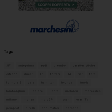
Tags
#F1
anteprima
audi
brembo
caratteristiche
citroen
ducati
F1
ferrari
FIA
fiat
ford
formula E
gara
hamilton
hyundai
imola
lamborghini
leclerc
libere
mclaren
mercedes
milano
monza
motoGP
nissan
orari TV
peugeot
pirelli
pneumatici
porsche