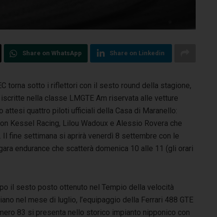
Share on WhatsApp
Share on Linkedin
torna sotto i riflettori con il sesto round della stagione,
iscritte nella classe LMGTE Am riservata alle vetture
attesi quattro piloti ufficiali della Casa di Maranello:
 con Kessel Racing, Lilou Wadoux e Alessio Rovera che
Il fine settimana si aprirà venerdì 8 settembre con le
gara endurance che scatterà domenica 10 alle 11 (gli orari
po il sesto posto ottenuto nel Tempio della velocità
liano nel mese di luglio, l’equipaggio della Ferrari 488 GTE
mero 83 si presenta nello storico impianto nipponico con