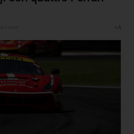
A
ra: 3 minuti
A