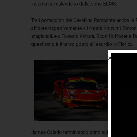
inserita nel calendario della serie ELMS.
Tra i portacolori del Cavallino Rampante anche le
affidate rispettivamente a Hiroshi Koizumi, Simon
stagionali, e a Takeshi Kimura, Scott Huffaker e Dan
quest’anno è il terzo posto all’esordio in Florida.
La
In
div
Gia
4,5
Wo
reg
per
cl
James Calado terminarono primi sulla 488 GTE nu