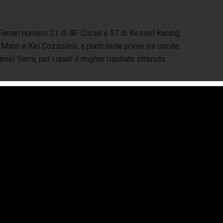
 Ferrari numero 21 di AF Corse e 57 di Kessel Racing
 Mann e Kei Cozzolino, a punti nelle prime tre uscite
iel Serra, per i quali il miglior risultato ottenuto
 pista
. Costruito alle pendici del vulcano omonimo, il Fuji
ternational Speedway venne inaugurato nel 1965
entando uno dei tracciati automobilistici più noti del
ppone, insieme a Suzuka. L’attuale circuito, che misura
63 chilometri e include 16 curve, dall’istituzione del FIA
rld Endurance Championship nel 2012 ha ospitato
olarmente una tappa iridata, eccetto nel 2021. In questo
iodo la Casa di Maranello ha ottenuto cinque vittorie nelle
assi LMGTE Pro e AM. Nel 2022 Alessandro Pier Guidi e
mero 51, davanti ai compagni Antonio Fuoco e Miguel