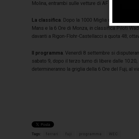
Molina, entrambi sulle vetture di AF Corse.
La classifica
. Dopo la 1000 Miglia di Sebring, le
Mans e la 6 Ore di Monza, in classifica Piloti W
davanti a Rigon-Flohr-Castellacci a quota 48; ott
Il programma
. Venerdì 8 settembre si disputeran
sabato 9, dopo il terzo turno di libere dalle 10.20
determineranno la griglia della 6 Ore del Fuji, al v
Tags:
ferrari
fuji
programma
WEC