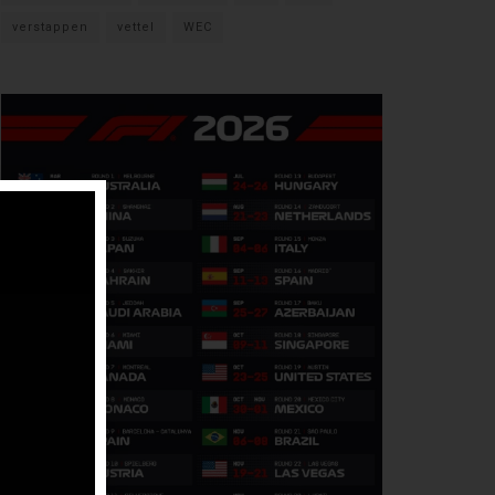
verstappen
vettel
WEC