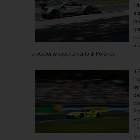
l’o
st
ves
ge
su
ro
precedente appuntamento di Portimão.
In
Fr
num
del
vis
Se
Rig
fe
la 