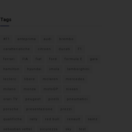
Tags
#F1
anteprima
audi
brembo
caratteristiche
citroen
ducati
F1
ferrari
FIA
fiat
ford
formula E
gara
hamilton
hyundai
imola
lamborghini
leclerc
libere
mclaren
mercedes
milano
monza
motoGP
nissan
orari TV
peugeot
pirelli
pneumatici
porsche
presentazione
prezzi
qualifiche
rally
red bull
renault
sainz
sebastian vettel
sicurezza
sky
test