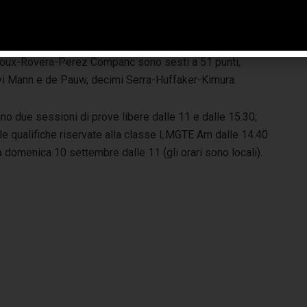
 6 Ore di Portimão e Spa-Francorchamps, la 24 Ore di Le
adoux-Rovera-Perez Companc sono sesti a 51 punti,
avi Mann e de Pauw, decimi Serra-Huffaker-Kimura.
no due sessioni di prove libere dalle 11 e dalle 15.30;
, le qualifiche riservate alla classe LMGTE Am dalle 14.40
ia domenica 10 settembre dalle 11 (gli orari sono locali).