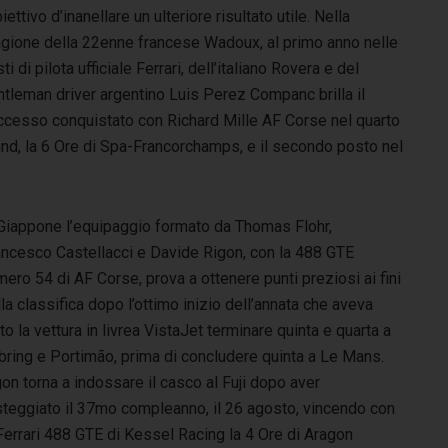
biettivo d’inanellare un ulteriore risultato utile. Nella
agione della 22enne francese Wadoux, al primo anno nelle
ti di pilota ufficiale Ferrari, dell’italiano Rovera e del
ntleman driver argentino Luis Perez Companc brilla il
ccesso conquistato con Richard Mille AF Corse nel quarto
und, la 6 Ore di Spa-Francorchamps, e il secondo posto nel
 Giappone l’equipaggio formato da Thomas Flohr,
ancesco Castellacci e Davide Rigon, con la 488 GTE
ero 54 di AF Corse, prova a ottenere punti preziosi ai fini
la classifica dopo l’ottimo inizio dell’annata che aveva
to la vettura in livrea VistaJet terminare quinta e quarta a
bring e Portimão, prima di concludere quinta a Le Mans.
on torna a indossare il casco al Fuji dopo aver
steggiato il 37mo compleanno, il 26 agosto, vincendo con
Ferrari 488 GTE di Kessel Racing la 4 Ore di Aragon