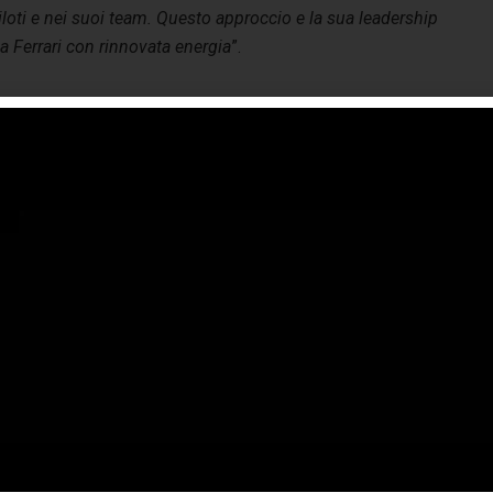
iloti e nei suoi team. Questo approccio e la sua leadership
a Ferrari con rinnovata energia
”.
di assumere la guida della Scuderia Ferrari come Team
a tutta la vita, la Ferrari ha da sempre rappresentato
avorare con il team talentuoso e appassionato di Maranello,
conseguire dei risultati per i nostri tifosi in tutto il
anager
team principal