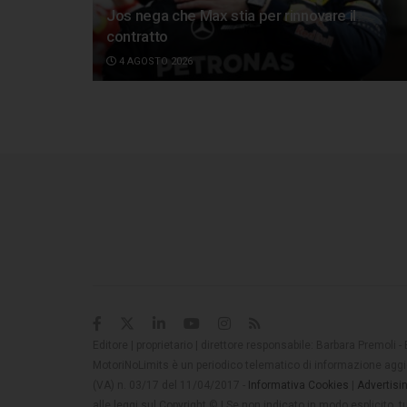
Jos nega che Max stia per rinnovare il
contratto
4 AGOSTO 2026
Editore | proprietario | direttore responsabile: Barbara Premoli -
MotoriNoLimits è un periodico telematico di informazione aggio
(VA) n. 03/17 del 11/04/2017 -
Informativa Cookies
|
Advertisi
alle leggi sul Copyright © | Se non indicato in modo esplicito,