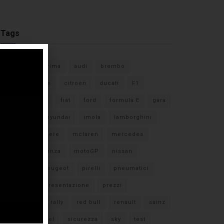
Tags
#F1
anteprima
audi
brembo
caratteristiche
citroen
ducati
F1
ferrari
FIA
fiat
ford
formula E
gara
hamilton
hyundai
imola
lamborghini
leclerc
libere
mclaren
mercedes
milano
monza
motoGP
nissan
orari TV
peugeot
pirelli
pneumatici
porsche
presentazione
prezzi
qualifiche
rally
red bull
renault
sainz
sebastian vettel
sicurezza
sky
test