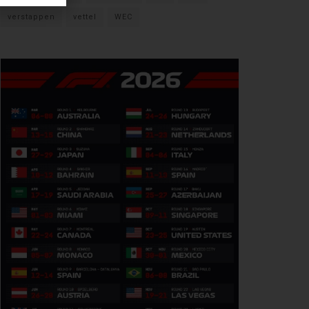
verstappen
vettel
WEC