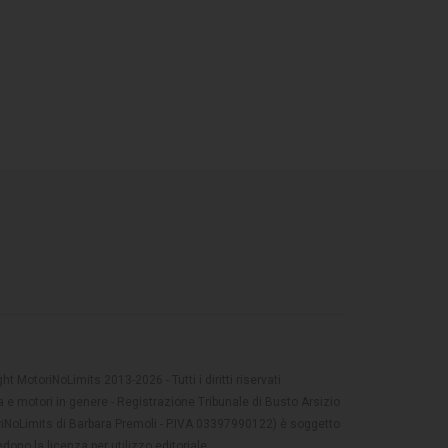
t MotoriNoLimits 2013-2026 - Tutti i diritti riservati
 e motori in genere - Registrazione Tribunale di Busto Arsizio
oriNoLimits di Barbara Premoli - P.IVA 03397990122) è soggetto
dono la licenza per utilizzo editoriale