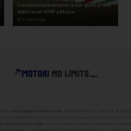
Conclusa positivamente la due giorni di test
della Ferrari 499P a Monza
31 LUGLIO 2026
 Email:
redazione@motorinolimits.com
- P. IVA 03397990122 - Anno XIII - © Copyrigh
rnato quotidianamente su auto, Formula 1, motorsport, moto, turismo, stili di vita
ng
|
Disclaimer
|
Note Legali
| Tutto il materiale contenuto in MotoriNoLimits (Mot
 tutte le immagini sul sito provengono dai siti stampa di team e Case, che ne conce