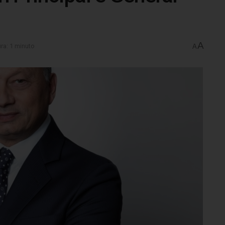
A
ura: 1 minuto
A