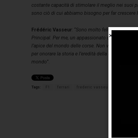
costante capacità di stimolare il meglio nei suoi p
sono ciò di cui abbiamo bisogno per far crescere l
Frédéric Vasseur
: “
Sono molto felice e onorato 
Principal. Per me, un appassionato di motorsport d
l’apice del mondo delle corse. Non vedo l’ora di l
per onorare la storia e l’eredità della Scuderia e per 
mondo
”.
Tags:
F1
ferrari
frederic vasseur
general m