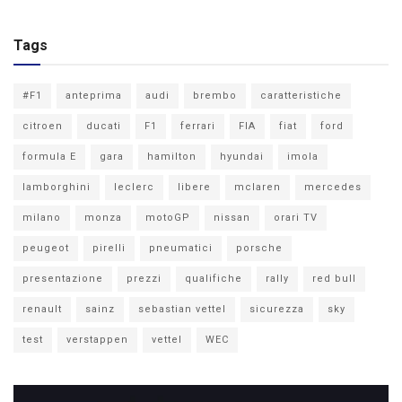
Tags
#F1
anteprima
audi
brembo
caratteristiche
citroen
ducati
F1
ferrari
FIA
fiat
ford
formula E
gara
hamilton
hyundai
imola
lamborghini
leclerc
libere
mclaren
mercedes
milano
monza
motoGP
nissan
orari TV
peugeot
pirelli
pneumatici
porsche
presentazione
prezzi
qualifiche
rally
red bull
renault
sainz
sebastian vettel
sicurezza
sky
test
verstappen
vettel
WEC