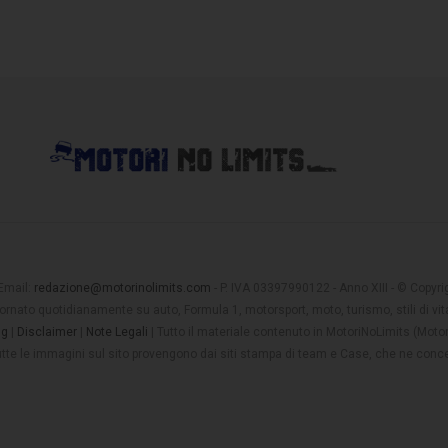
 Email:
redazione@motorinolimits.com
- P. IVA 03397990122 - Anno XIII - © Copyrigh
rnato quotidianamente su auto, Formula 1, motorsport, moto, turismo, stili di vita
ng
|
Disclaimer
|
Note Legali
| Tutto il materiale contenuto in MotoriNoLimits (Mot
 tutte le immagini sul sito provengono dai siti stampa di team e Case, che ne conce