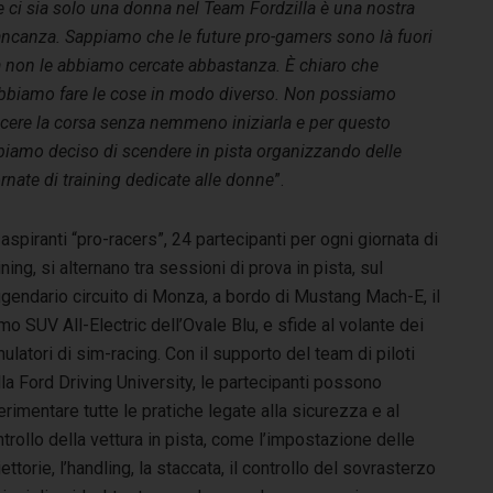
 ci sia solo una donna nel Team Fordzilla è una nostra
ncanza. Sappiamo che le future pro-gamers sono là fuori
 non le abbiamo cercate abbastanza. È chiaro che
bbiamo fare le cose in modo diverso. Non possiamo
ncere la corsa senza nemmeno iniziarla e per questo
biamo deciso di scendere in pista organizzando delle
rnate di training dedicate alle donne
”.
aspiranti “pro-racers”, 24 partecipanti per ogni giornata di
ining, si alternano tra sessioni di prova in pista, sul
ggendario circuito di Monza, a bordo di Mustang Mach-E, il
mo SUV All-Electric dell’Ovale Blu, e sfide al volante dei
ulatori di sim-racing. Con il supporto del team di piloti
la Ford Driving University, le partecipanti possono
rimentare tutte le pratiche legate alla sicurezza e al
trollo della vettura in pista, come l’impostazione delle
iettorie, l’handling, la staccata, il controllo del sovrasterzo