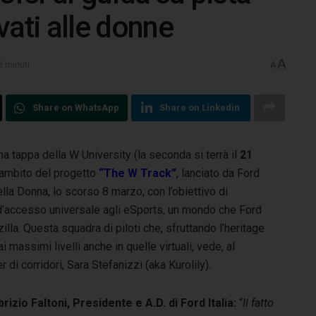
rvati alle donne
A
2 minuti
A
Share on WhatsApp
Share on Linkedin
ma tappa della W University (la seconda si terrà il
21
’ambito del progetto
“The W Track”
, lanciato da Ford
ella Donna, lo scorso 8 marzo, con l’obiettivo di
d’accesso universale agli eSports, un mondo che Ford
lla. Questa squadra di piloti che, sfruttando l’heritage
i massimi livelli anche in quelle virtuali, vede, al
i corridori, Sara Stefanizzi (aka Kurolily).
brizio Faltoni, Presidente e A.D. di Ford Italia:
“
Il fatto