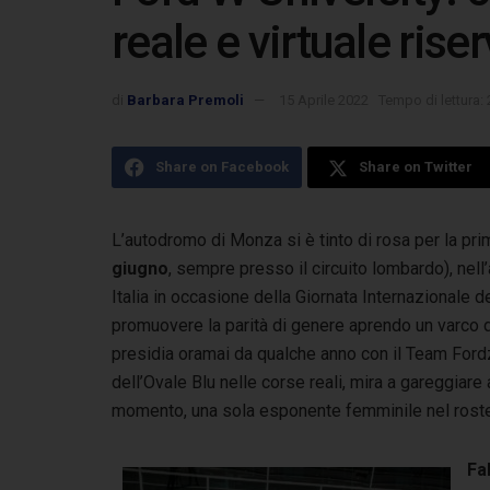
reale e virtuale rise
di
Barbara Premoli
15 Aprile 2022
Tempo di lettura: 
Share on Facebook
Share on Twitter
L’autodromo di Monza si è tinto di rosa per la pri
giugno
, sempre presso il circuito lombardo),
nell
Italia in occasione della Giornata Internazionale d
promuovere la parità di genere aprendo un varco 
presidia oramai da qualche anno con il Team Fordzi
dell’Ovale Blu nelle corse reali, mira a gareggiare a
momento, una sola esponente femminile nel roster d
Fa