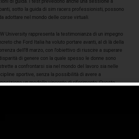
ioni di guida. I test prevedono anche una sessione a
panti, sotto la guida di sim racers professionisti, possono
 da adottare nel mondo delle corse virtuali.
 W University rappresenta la testimonianza di un impegno
creto che Ford Italia ha voluto portare avanti, al di là della
orrenza dell’8 marzo, con l’obiettivo di riuscire a superare
 disparità di genere con la quale spesso le donne sono
trette a confrontarsi sia nel mondo del lavoro sia nelle
cipline sportive, senza la possibilità di avere a
sposizione un modello vincente di riferimento. Questo,
ché, in molti ambiti esiste ancora una costante
ttorappresentazione del mondo femminile in posizioni di
mbra essere ormai diventato fisiologico. Per più di un
ire opportunità alle persone, indipendentemente da razza,
ale, creando una cultura di appartenenza che fonda le sue
i generare innovazione e cambiamento.