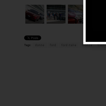
Tags:
donne
ford
ford italia
monza
train