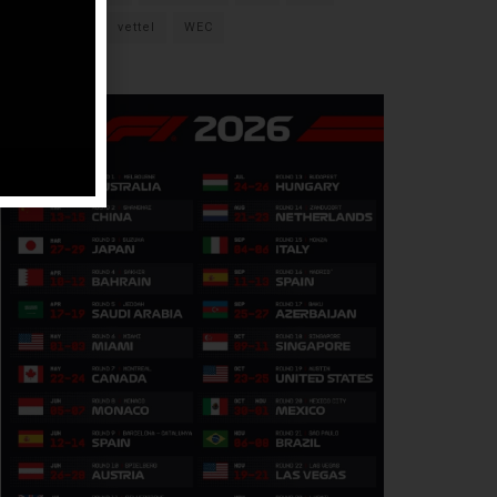
verstappen
vettel
WEC