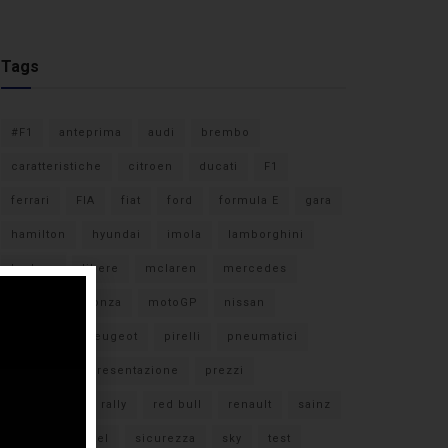
Tags
#F1
anteprima
audi
brembo
caratteristiche
citroen
ducati
F1
ferrari
FIA
fiat
ford
formula E
gara
hamilton
hyundai
imola
lamborghini
leclerc
libere
mclaren
mercedes
milano
monza
motoGP
nissan
orari TV
peugeot
pirelli
pneumatici
porsche
presentazione
prezzi
qualifiche
rally
red bull
renault
sainz
sebastian vettel
sicurezza
sky
test