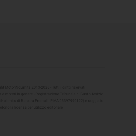
t MotoriNoLimits 2013-2026 - Tutti i diritti riservati
 e motori in genere - Registrazione Tribunale di Busto Arsizio
oriNoLimits di Barbara Premoli - P.IVA 03397990122) è soggetto
dono la licenza per utilizzo editoriale