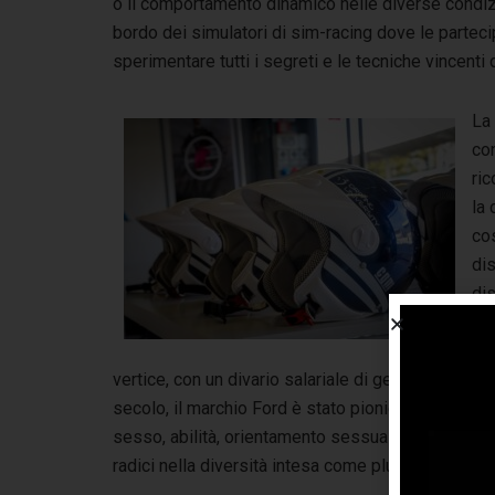
o il comportamento dinamico nelle diverse condiz
bordo dei simulatori di sim-racing dove le parteci
sperimentare tutti i segreti e le tecniche vincenti
La
con
ric
la
cos
dis
di
per
so
vertice, con un divario salariale di genere che se
secolo, il marchio Ford è stato pioniere nell’offr
sesso, abilità, orientamento sessuale e ceto soci
radici nella diversità intesa come plus capace d