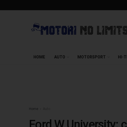
HOME
AUTO
MOTORSPORT
HI-
Home
Auto
Ford W University: c