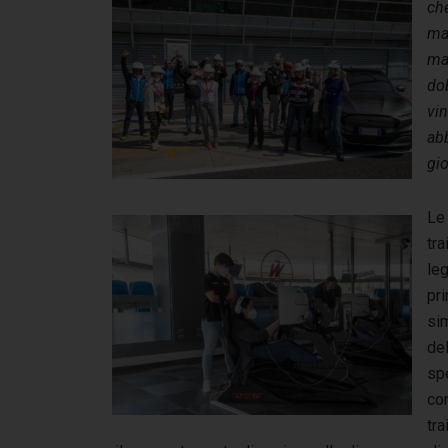
che
ma
ma
do
vi
ab
gio
Le 
tra
le
pri
sim
del
spe
con
tra