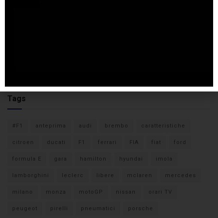
Tags
#F1
anteprima
audi
brembo
caratteristiche
citroen
ducati
F1
ferrari
FIA
fiat
ford
formula E
gara
hamilton
hyundai
imola
lamborghini
leclerc
libere
mclaren
mercedes
milano
monza
motoGP
nissan
orari TV
peugeot
pirelli
pneumatici
porsche