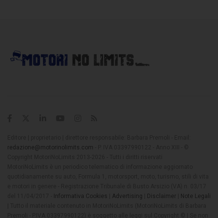
Editore | proprietario | direttore responsabile: Barbara Premoli - Email:
redazione@motorinolimits.com
- P. IVA 03397990122 - Anno XIII - ©
Copyright MotoriNoLimits 2013-2026 - Tutti i diritti riservati
MotoriNoLimits è un periodico telematico di informazione aggiornato
quotidianamente su auto, Formula 1, motorsport, moto, turismo, stili di vita
e motori in genere - Registrazione Tribunale di Busto Arsizio (VA) n. 03/17
del 11/04/2017 -
Informativa Cookies
|
Advertising
|
Disclaimer
|
Note Legali
| Tutto il materiale contenuto in MotoriNoLimits (MotoriNoLimits di Barbara
Premoli - P.IVA 03397990122) è soggetto alle leggi sul Copyright © | Se non