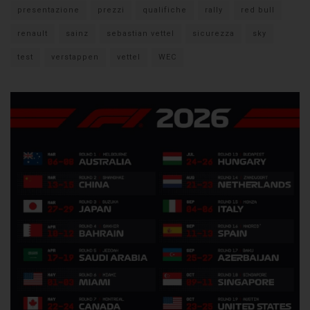
presentazione
prezzi
qualifiche
rally
red bull
renault
sainz
sebastian vettel
sicurezza
sky
test
verstappen
vettel
WEC