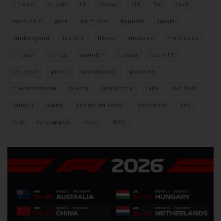
citroen
ducati
F1
ferrari
FIA
fiat
ford
formula E
gara
hamilton
hyundai
imola
lamborghini
leclerc
libere
mclaren
mercedes
milano
monza
motoGP
nissan
orari TV
peugeot
pirelli
pneumatici
porsche
presentazione
prezzi
qualifiche
rally
red bull
renault
sainz
sebastian vettel
sicurezza
sky
test
verstappen
vettel
WEC