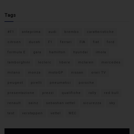
Tags
#F1
anteprima
audi
brembo
caratteristiche
citroen
ducati
F1
ferrari
FIA
fiat
ford
formula E
gara
hamilton
hyundai
imola
lamborghini
leclerc
libere
mclaren
mercedes
milano
monza
motoGP
nissan
orari TV
peugeot
pirelli
pneumatici
porsche
presentazione
prezzi
qualifiche
rally
red bull
renault
sainz
sebastian vettel
sicurezza
sky
test
verstappen
vettel
WEC